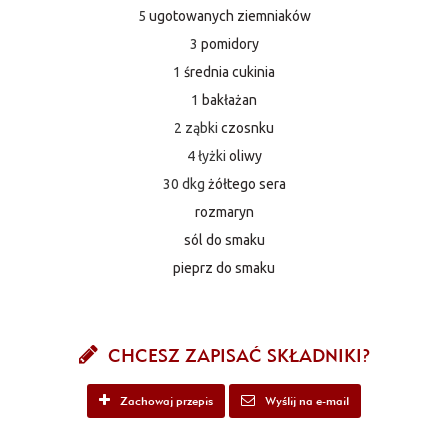
5
ugotowanych ziemniaków
3
pomidory
1
średnia cukinia
1
bakłażan
2 ząbki
czosnku
4 łyżki
oliwy
30 dkg
żółtego sera
rozmaryn
sól do smaku
pieprz do smaku
CHCESZ ZAPISAĆ SKŁADNIKI?
Zachowaj przepis
Wyślij na e-mail