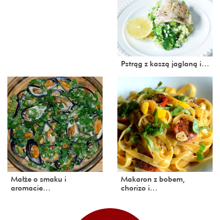
Pstrąg z kaszą jaglaną i…
Małże o smaku i
Makaron z bobem,
aromacie…
chorizo i…