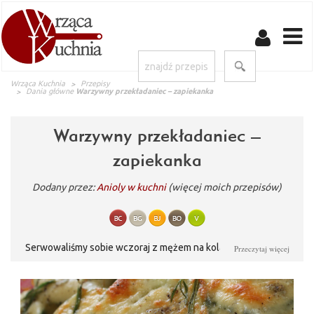
Wrząca Kuchnia
Przepisy
Dania główne
Warzywny przekładaniec – zapiekanka
Warzywny przekładaniec –
zapiekanka
Dodany przez:
Anioly w kuchni
(więcej moich przepisów)
Serwowaliśmy sobie wczoraj z mężem na kolację:) Była praca
Przeczytaj więcej
zbiorowa;) Bardzo udana praca i smaczna;)))) Może Wy też
wypróbujecie...