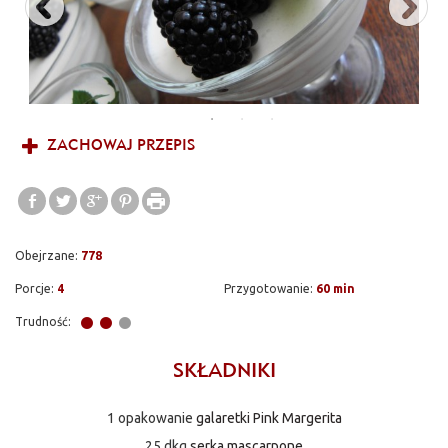
ZACHOWAJ PRZEPIS
Obejrzane:
778
Porcje:
4
Przygotowanie:
60 min
Trudność:
SKŁADNIKI
1 opakowanie
galaretki Pink Margerita
25 dkg
serka mascarpone