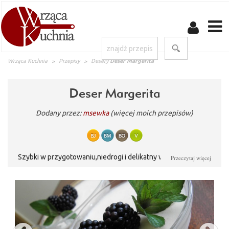
Wrząca Kuchnia
Przepisy
Desery
Deser Margerita
Deser Margerita
Dodany przez:
msewka
(więcej moich przepisów)
Szybki w przygotowaniu,niedrogi i delikatny w smaku deser z
Przeczytaj więcej
ostatnimi tej jesieni jeżynami.