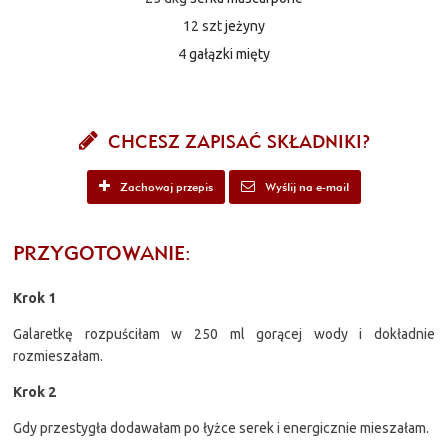
12 szt
jeżyny
4
gałązki mięty
CHCESZ ZAPISAĆ SKŁADNIKI?
Zachowaj przepis
Wyślij na e-mail
PRZYGOTOWANIE:
Krok 1
Galaretkę rozpuściłam w 250 ml gorącej wody i dokładnie
rozmieszałam.
Krok 2
Gdy przestygła dodawałam po łyżce serek i energicznie mieszałam.