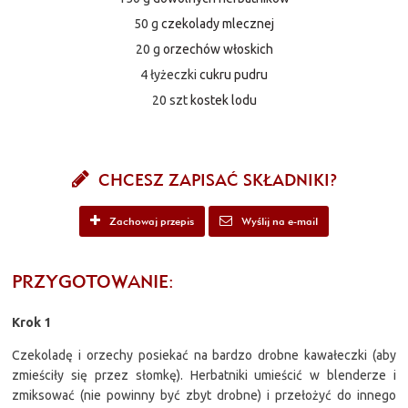
50 g
czekolady mlecznej
20 g
orzechów włoskich
4 łyżeczki
cukru pudru
20 szt
kostek lodu
CHCESZ ZAPISAĆ SKŁADNIKI?
Zachowaj przepis
Wyślij na e-mail
PRZYGOTOWANIE:
Krok 1
Czekoladę i orzechy posiekać na bardzo drobne kawałeczki (aby
zmieściły się przez słomkę). Herbatniki umieścić w blenderze i
zmiksować (nie powinny być zbyt drobne) i przełożyć do innego