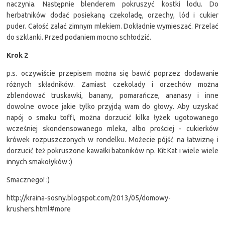
naczynia. Następnie blenderem pokruszyć kostki lodu. Do
herbatników dodać posiekaną czekoladę, orzechy, lód i cukier
puder. Całość zalać zimnym mlekiem. Dokładnie wymieszać. Przelać
do szklanki. Przed podaniem mocno schłodzić.
Krok 2
p.s. oczywiście przepisem można się bawić poprzez dodawanie
różnych składników. Zamiast czekolady i orzechów można
zblendować truskawki, banany, pomarańcze, ananasy i inne
dowolne owoce jakie tylko przyjdą wam do głowy. Aby uzyskać
napój o smaku toffi, można dorzucić kilka łyżek ugotowanego
wcześniej skondensowanego mleka, albo prościej - cukierków
krówek rozpuszczonych w rondelku. Możecie pójść na łatwiznę i
dorzucić też pokruszone kawałki batoników np. Kit Kat i wiele wiele
innych smakołyków :)
Smacznego! :)
http://kraina-sosny.blogspot.com/2013/05/domowy-
krushers.html#more