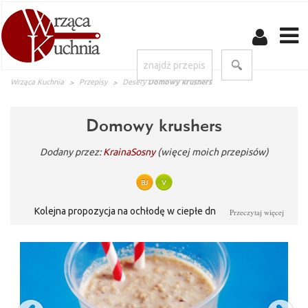
Wrząca Kuchnia
Przepisy
Desery
Domowy krushers
Domowy krushers
Dodany przez:
KrainaSosny
(więcej moich przepisów)
Kolejna propozycja na ochłodę w ciepłe dni. Zimny napój
Przeczytaj więcej
mleczny z kawałkami czekolady i herbatników :)