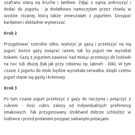
szafranu staną się kruche i łamliwe. Zdjąć z ognia, pokruszyć i
dodać do jogurtu - ja dodatkowo namoczyłam przez chwilę w
wodzie różanej, którą także zmieszałam z jogurtem. Dosypać
kardamon i dokładnie wymieszać.
Krok 2
Przygotować szerokie sitko, wyłożyć je gazą i przełożyć na nią
jogurt. Końce gazy związać razem, tak by jogurt nie wyciekał
bokiem. Gazę z jogurtem zawiesić nad miską i przełożyć do lodówki
na noc lub dłużej (tak jak przy robieniu np. labneh - klik). W tym
czasie z jogurtu do miski będzie wyciekała serwatka, dzięki czemu
jogurt stanie się gęsty i kremowy.
Krok 3
Po tym czasie jogurt przełożyć z gazy do naczynia i połączyć z
cukrem - ilość cukru zależy od indywidualnych preferencji
smakowych. Tak przygotowany shrikhand dobrze schłodzić w
lodówce i przed podaniem posypać siekanymi pistacjami.