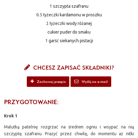
1
szczypta szafranu
0.5 łyżeczki
kardamonu w proszku
2 łyżeczki
wody różanej
cukier puder do smaku
1
garść siekanych pistacji
CHCESZ ZAPISAĆ SKŁADNIKI?
Zachowaj przepis
Wyślij na e-mail
PRZYGOTOWANIE:
Krok 1
Malutką patelnię rozgrzać na średnim ogniu i wsypać na nią
szczyptę szafranu. Prażyć przez chwilę, do momentu aż nitki