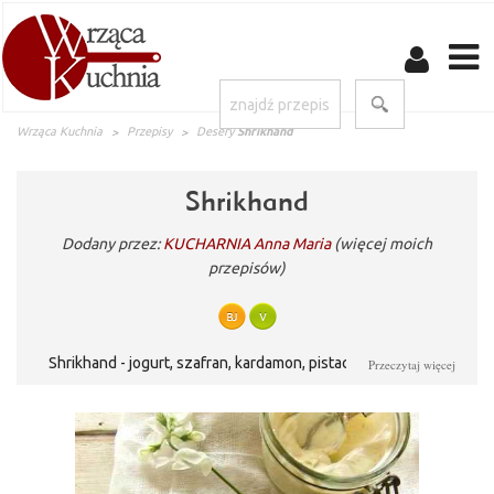
Wrząca Kuchnia
Przepisy
Desery
Shrikhand
Shrikhand
Dodany przez:
KUCHARNIA Anna Maria
(więcej moich
przepisów)
Shrikhand - jogurt, szafran, kardamon, pistacje.. Tradycyjny
Przeczytaj więcej
indyjski deser przygotowywany na bazie gęstego jogurtu z
cukrem lub miodem, z dodatkiem przypraw - najczęściej
kardamonu i szafranu oraz pistacji. Jeśli wzbogacimy go musem
z mango, powstanie równe cudowny deser o nazwie
amrakhand.