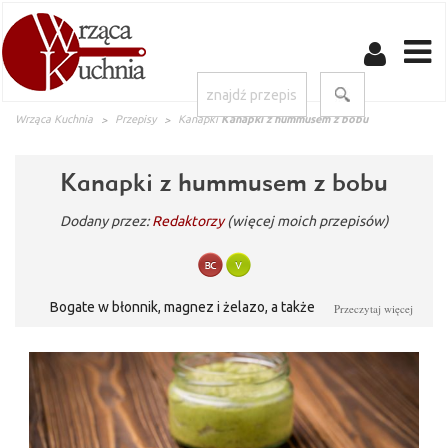
Wrząca Kuchnia
Przepisy
Kanapki
Kanapki z hummusem z bobu
Kanapki z hummusem z bobu
Dodany przez:
Redaktorzy
(więcej moich przepisów)
Bogate w błonnik, magnez i żelazo, a także kwas foliowy
Przeczytaj więcej
ziarenka bobu możemy wykorzystać w kuchni na wiele
sposobów! Mogą być głównym składnikiem nie tylko zdrowych
sałatek, zup czy zapiekanek, ale też delikatnych past do
smarowania pieczywa. Kanapki z pełnoziarnistego chleba
tostowego z dodatkiem zielonego hummusu na bazie bobu to
apetyczna propozycja na letnią przekąskę, zdrowe śniadanie