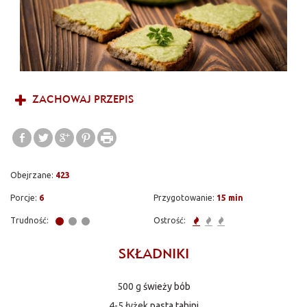
lub podwieczorek.
ZACHOWAJ PRZEPIS
Obejrzane:
423
Porcje:
6
Przygotowanie:
15 min
Trudność:
Ostrość:
SKŁADNIKI
500 g
świeży bób
4-5 łyżek
pasta tahini