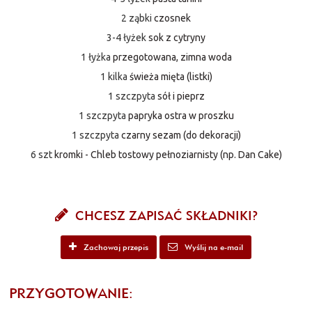
2 ząbki
czosnek
3-4 łyżek
sok z cytryny
1 łyżka
przegotowana, zimna woda
1 kilka
świeża mięta (listki)
1 szczpyta
sół i pieprz
1 szczpyta
papryka ostra w proszku
1 szczpyta
czarny sezam (do dekoracji)
6 szt
kromki - Chleb tostowy pełnoziarnisty (np. Dan Cake)
CHCESZ ZAPISAĆ SKŁADNIKI?
Zachowaj przepis
Wyślij na e-mail
PRZYGOTOWANIE: