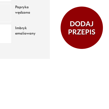
Papryka
wędzona
Imbryk
emaliowany