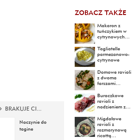
ZOBACZ TAKŻE
Makaron z
tuńczykiem w
cytrynowych…
Tagliatelle
parmezanowo-
cytrynowe
Domowe ravioli
z dwoma
farszami…
Buraczkowe
ravioli z
nadzieniem z…
BRAKUJE CI...
Migdałowe
Naczynie do
ravioli z
tagine
rozmarynową
ricottą…