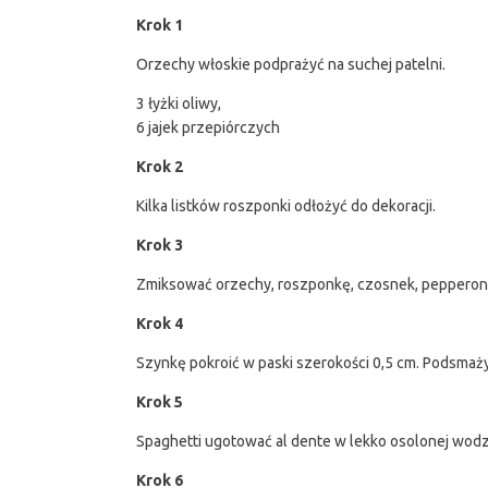
Krok 1
Orzechy włoskie podprażyć na suchej patelni.
3 łyżki oliwy,
6 jajek przepiórczych
Krok 2
Kilka listków roszponki odłożyć do dekoracji.
Krok 3
Zmiksować orzechy, roszponkę, czosnek, pepperoni, o
Krok 4
Szynkę pokroić w paski szerokości 0,5 cm. Podsmaży
Krok 5
Spaghetti ugotować al dente w lekko osolonej wodz
Krok 6