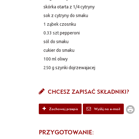
skórka otarta z 1/4 cytryny
sok z cytryny do smaku
1 ząbek
czosnku
0.33 szt
pepperoni
sól do smaku
cukier do smaku
100 ml
oliwy
250 g
szynki dojrzewajacej
CHCESZ ZAPISAĆ SKŁADNIKI?
Zachowaj przepis
Wyślij na e-mail
PRZYGOTOWANIE: