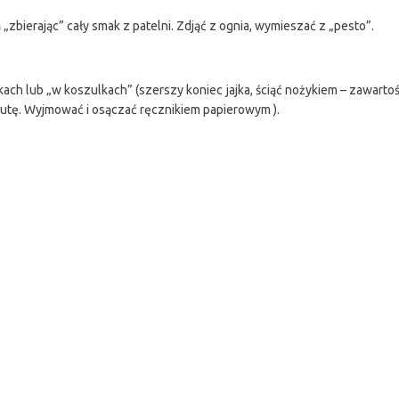
zbierając” cały smak z patelni. Zdjąć z ognia, wymieszać z „pesto”.
ch lub „w koszulkach” (szerszy koniec jajka, ściąć nożykiem – zawartoś
utę. Wyjmować i osączać ręcznikiem papierowym ).