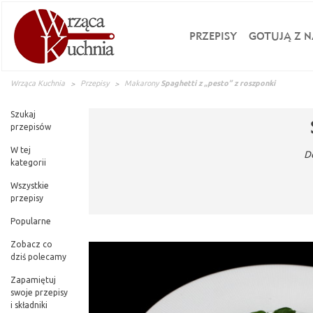
PRZEPISY
GOTUJĄ Z N
Wrząca Kuchnia
Przepisy
Makarony
Spaghetti z „pesto” z roszponki
Szukaj
przepisów
W tej
D
kategorii
Wszystkie
przepisy
Popularne
Zobacz co
dziś polecamy
Zapamiętuj
swoje przepisy
i składniki