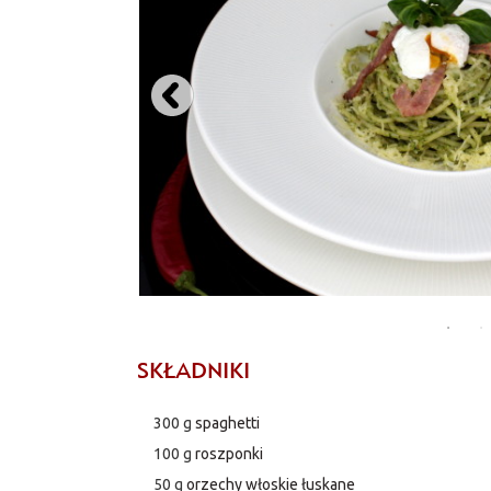
SKŁADNIKI
300 g
spaghetti
100 g
roszponki
50 g
orzechy włoskie łuskane