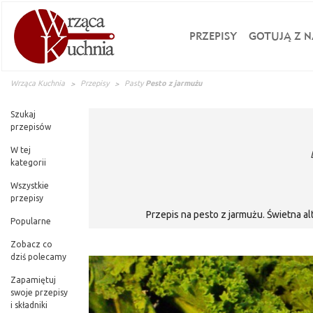
PRZEPISY
GOTUJĄ Z N
Wrząca Kuchnia
Przepisy
Pasty
Pesto z jarmużu
Szukaj
przepisów
W tej
kategorii
Wszystkie
przepisy
Przepis na pesto z jarmużu. Świetna a
Popularne
Zobacz co
dziś polecamy
Zapamiętuj
swoje przepisy
i składniki