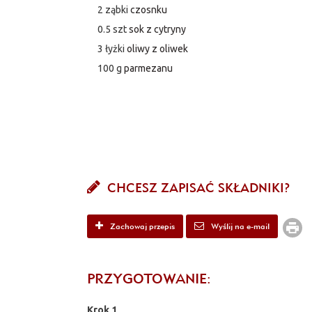
2 ząbki
czosnku
0.5 szt
sok z cytryny
3 łyżki
oliwy z oliwek
100 g
parmezanu
CHCESZ ZAPISAĆ SKŁADNIKI?
Zachowaj przepis
Wyślij na e-mail
PRZYGOTOWANIE:
Krok 1