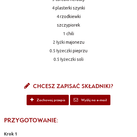
4
plasterki szynki
4
rzodkiewki
szczypiorek
1
chili
2 łyżki
majonezu
0.5 łyżeczki
pieprzu
0.5 łyżeczki
soli
CHCESZ ZAPISAĆ SKŁADNIKI?
Zachowaj przepis
Wyślij na e-mail
PRZYGOTOWANIE:
Krok 1