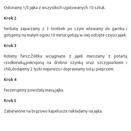
Odcinamy 1/3 jajka z wszystkich ugotowanych 10 sztuk.
Krok 2
herbatę zaparzamy z 3 torebek po czym wlewamy do garnka i
gotujemy na małym ogniu 10 minut gotują w niej odcięte części jajek.
Krok 3
Robimy farsz:Żółtka wciągnięte z jajek mieszamy z potartą
rzodkiewką,pokrojoną na drobno szynką oraz szczypiorkiem i
chili,dodajemy 2 łyżki majonezu i doprawiamy solą i pieprzem.
Krok 4
Faszerujemy powstałą masą jajka.
Krok 5
Zabarwione na brązowo kapelusze nakładamy na jajka.