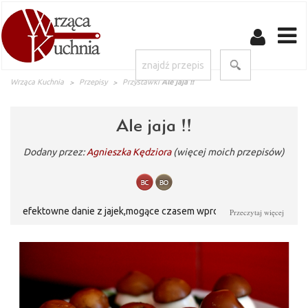
Wrząca Kuchnia
Przepisy
Przystawki
Ale jaja !!
Ale jaja !!
Dodany przez:
Agnieszka Kędziora
(więcej moich przepisów)
efektowne danie z jajek,mogące czasem wprowadzić w błąd ;)
Przeczytaj więcej