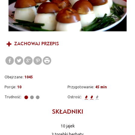
ZACHOWAJ PRZEPIS
Obejrzane:
1045
Porcje:
10
Przygotowanie:
45 min
Trudność:
Ostrość:
SKŁADNIKI
10
jajek
3
torebki herbaty