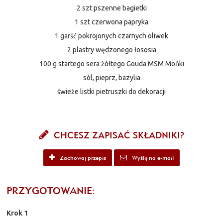
2 szt
pszenne bagietki
1 szt
czerwona papryka
1 garść
pokrojonych czarnych oliwek
2
plastry wędzonego łososia
100 g
startego sera żółtego Gouda MSM Mońki
sól, pieprz, bazylia
świeże listki pietruszki do dekoracji
CHCESZ ZAPISAĆ SKŁADNIKI?
Zachowaj przepis
Wyślij na e-mail
PRZYGOTOWANIE:
Krok 1