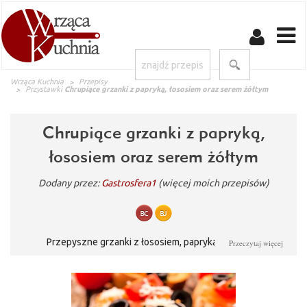
Wrząca Kuchnia
Przepisy
Przystawki
Chrupiące grzanki z papryką, łososiem oraz serem żółtym
Chrupiące grzanki z papryką,
łososiem oraz serem żółtym
Dodany przez:
Gastrosfera1
(więcej moich przepisów)
Przepyszne grzanki z łososiem, papryką i oliwkami
Przeczytaj więcej