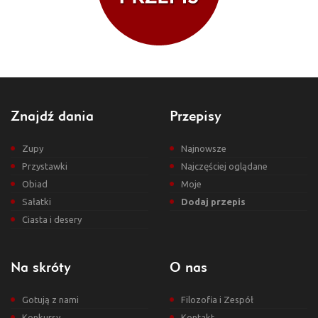
Znajdź dania
Przepisy
Zupy
Najnowsze
Przystawki
Najczęściej oglądane
Obiad
Moje
Sałatki
Dodaj przepis
Ciasta i desery
Na skróty
O nas
Gotują z nami
Filozofia i Zespół
Konkursy
Kontakt