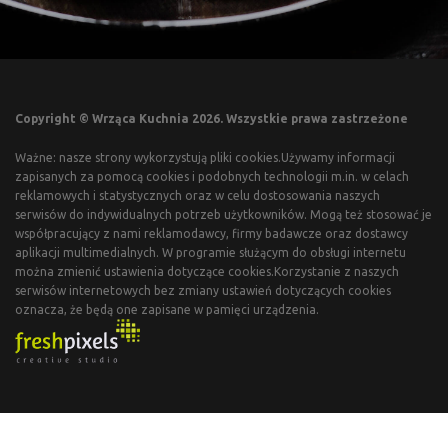
Copyright © Wrząca Kuchnia 2026. Wszystkie prawa zastrzeżone
Ważne: nasze strony wykorzystują pliki cookies.Używamy informacji
zapisanych za pomocą cookies i podobnych technologii m.in. w celach
reklamowych i statystycznych oraz w celu dostosowania naszych
serwisów do indywidualnych potrzeb użytkowników. Mogą też stosować je
współpracujący z nami reklamodawcy, firmy badawcze oraz dostawcy
aplikacji multimedialnych. W programie służącym do obsługi internetu
można zmienić ustawienia dotyczące cookies.Korzystanie z naszych
serwisów internetowych bez zmiany ustawień dotyczących cookies
oznacza, że będą one zapisane w pamięci urządzenia.