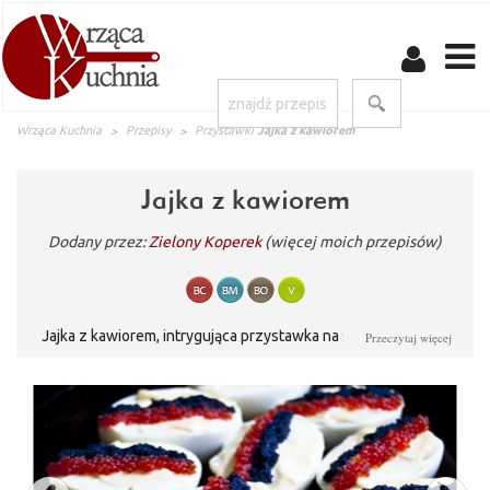
Wrząca Kuchnia
Przepisy
Przystawki
Jajka z kawiorem
Jajka z kawiorem
Dodany przez:
Zielony Koperek
(więcej moich przepisów)
Jajka z kawiorem, intrygująca przystawka na sylwestra i inne
Przeczytaj więcej
imprezy.