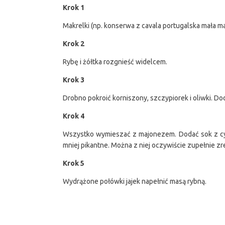
Krok 1
Makrelki (np. konserwa z cavala portugalska mała ma
Krok 2
Rybę i żółtka rozgnieść widelcem.
Krok 3
Drobno pokroić korniszony, szczypiorek i oliwki. Do
Krok 4
Wszystko wymieszać z majonezem. Dodać sok z cytryn
mniej pikantne. Można z niej oczywiście zupełnie 
Krok 5
Wydrążone połówki jajek napełnić masą rybną.