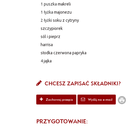
1 puszka
makreli
1 łyżka
majonezu
2 łyżki
soku z cytryny
szczypiorek
sól i pieprz
harrisa
słodka czerwona papryka
4
jajka
CHCESZ ZAPISAĆ SKŁADNIKI?
Zachowaj przepis
Wyślij na e-mail
PRZYGOTOWANIE: