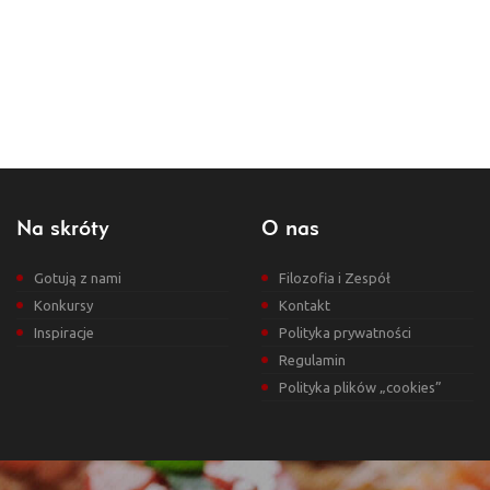
Na skróty
O nas
Gotują z nami
Filozofia i Zespół
Konkursy
Kontakt
Inspiracje
Polityka prywatności
Regulamin
Polityka plików „cookies”