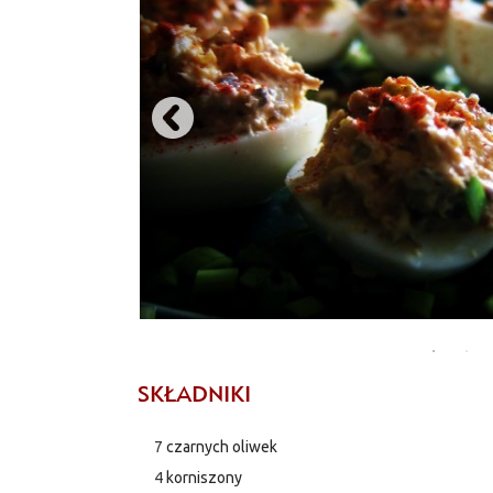
SKŁADNIKI
7
czarnych oliwek
4
korniszony