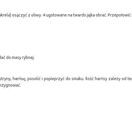
krela) osączyć z oliwy. 4 ugotowane na twardo jajka obrać. Przepołowić n
dać do masy rybnej.
y, harrisę, posolić i popieprzyć do smaku. Ilość harrisy zależy od teg
zrezygnować.