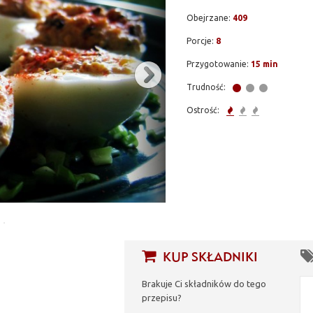
Obejrzane:
409
Porcje:
8
Przygotowanie:
15 min
Trudność:
Ostrość:
KUP SKŁADNIKI
Brakuje Ci składników do tego
przepisu?