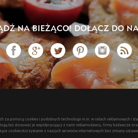
ĄDŹ NA BIEŻĄCO! DOŁĄCZ DO NA
ch za pomocą cookies i podobnych technologii m.in. w celach reklamowych i sta
gą też stosować je współpracujący z nami reklamodawcy, firmy badawcze oraz 
zące cookies.Korzystanie z naszych serwisów internetowych bez zmiany ustawi