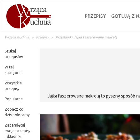
PRZEPISY
GOTUJĄ Z N
Wrząca Kuchnia
Przepisy
Przystawki
Jajka faszerowane makrelą
Szukaj
przepisów
W tej
kategorii
Wszystkie
przepisy
Jajka faszerowane makrelą to pyszny sposób n
Popularne
Zobacz co
dziś polecamy
Zapamiętuj
swoje przepisy
i składniki