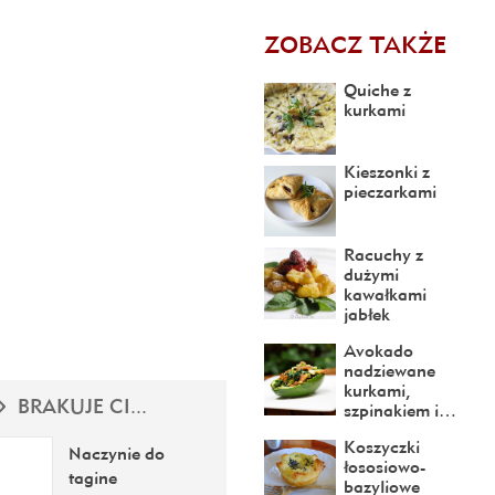
ZOBACZ TAKŻE
Quiche z
kurkami
Kieszonki z
pieczarkami
Racuchy z
dużymi
kawałkami
jabłek
Avokado
nadziewane
kurkami,
BRAKUJE CI...
szpinakiem i…
Koszyczki
Naczynie do
łososiowo-
tagine
bazyliowe