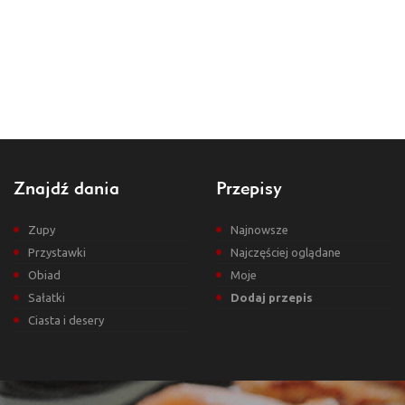
Znajdź dania
Przepisy
Zupy
Najnowsze
Przystawki
Najczęściej oglądane
Obiad
Moje
Sałatki
Dodaj przepis
Ciasta i desery