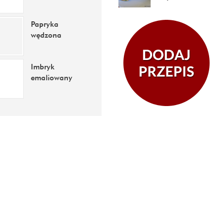
Papryka
wędzona
Imbryk
emaliowany