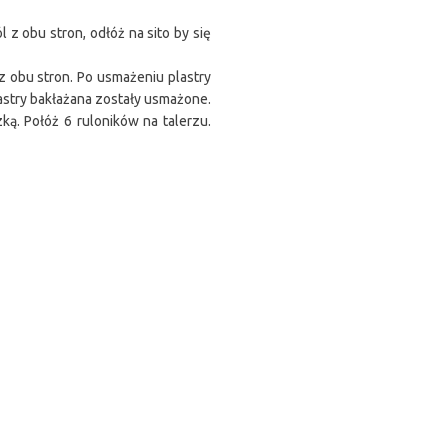
 z obu stron, odłóż na sito by się
z obu stron. Po usmażeniu plastry
astry bakłażana zostały usmażone.
zką. Połóż 6 ruloników na talerzu.