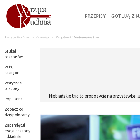
PRZEPISY
GOTUJĄ Z N
Wrząca Kuchnia
Przepisy
Przystawki
Niebiańskie trio
Szukaj
przepisów
W tej
kategorii
Wszystkie
przepisy
Niebiańskie trio to propozycja na przystawkę l
Popularne
smakują zarów
Zobacz co
dziś polecamy
Zapamiętuj
swoje przepisy
i składniki