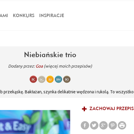
AMI
KONKURS
INSPIRACJE
Niebiańskie trio
Dodany przez:
Goa
(więcej moich przepisów)
ub przekąskę. Bakłażan, szynka delikatnie wędzona i rukolą. To wszystko 
no na ciepło jak i na zimno. Smaki wzajemnie się uzupełniają. Pycha
ZACHOWAJ PRZEPIS