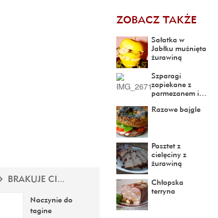
ZOBACZ TAKŻE
Sałatka w
Jabłku muśnięta
żurawiną
Szparagi
zapiekane z
parmezanem i…
Razowe bajgle
Pasztet z
cielęciny z
żurawiną
BRAKUJE CI...
Chłopska
terryna
Naczynie do
tagine