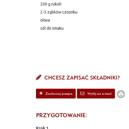
200 g
rukoli
2-3 ząbków
czosnku
oliwa
sól do smaku
CHCESZ ZAPISAĆ SKŁADNIKI?
Zachowaj przepis
Wyślij na e-mail
PRZYGOTOWANIE:
Krok 1