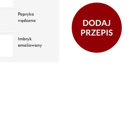
Papryka
wędzona
Imbryk
emaliowany