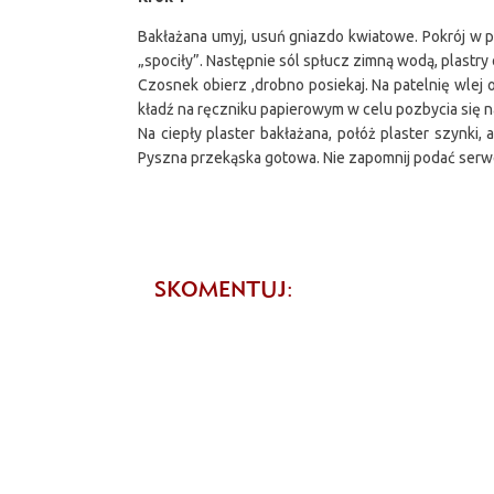
Bakłażana umyj, usuń gniazdo kwiatowe. Pokrój w pla
„spociły”. Następnie sól spłucz zimną wodą, plastr
Czosnek obierz ,drobno posiekaj. Na patelnię wlej 
kładź na ręczniku papierowym w celu pozbycia się n
Na ciepły plaster bakłażana, połóż plaster szynki, 
Pyszna przekąska gotowa. Nie zapomnij podać serw
SKOMENTUJ: