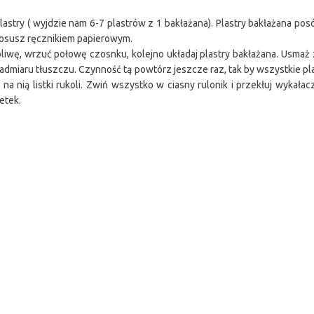
stry ( wyjdzie nam 6-7 plastrów z 1 bakłażana). Plastry bakłażana posól
y osusz ręcznikiem papierowym.
oliwę, wrzuć połowę czosnku, kolejno układaj plastry bakłażana. Usmaż 
admiaru tłuszczu. Czynność tą powtórz jeszcze raz, tak by wszystkie pl
a na nią listki rukoli. Zwiń wszystko w ciasny rulonik i przekłuj wykałac
etek.