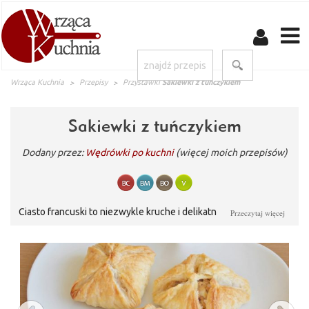
Wrząca Kuchnia
Przepisy
Przystawki
Sakiewki z tuńczykiem
Sakiewki z tuńczykiem
Dodany przez:
Wędrówki po kuchni
(więcej moich przepisów)
Ciasto francuski to niezwykle kruche i delikatne ciasto, które ma
Przeczytaj więcej
szerokie zastosowanie w kuchni. Używane zarówno do
wytrawnych jak i słodkich wypieków. Sakiewki z ciasta
francuskiego to bardzo popularna we Francji przystawka.
Podstawą jest zawsze ciasto francuskie z przeróżnymi farszami
w środku i sporą ilością dobrego sera. Zapraszam na moją wersję
- z tuńczykiem i kaparami. Jest to bardzo uniwersalna