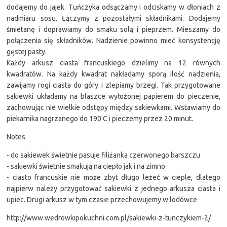
dodajemy do jajek. Tuńczyka odsączamy i odciskamy w dłoniach z
nadmiaru sosu. Łączymy z pozostałymi składnikami. Dodajemy
śmietanę i doprawiamy do smaku solą i pieprzem. Mieszamy do
połączenia się składników. Nadzienie powinno mieć konsystencję
gęstej pasty.
Każdy arkusz ciasta francuskiego dzielimy na 12 równych
kwadratów. Na każdy kwadrat nakładamy sporą ilość nadzienia,
zawijamy rogi ciasta do góry i zlepiamy brzegi. Tak przygotowane
sakiewki układamy na blaszce wyłożonej papierem do pieczenie,
zachowując nie wielkie odstępy między sakiewkami. Wstawiamy do
piekarnika nagrzanego do 190'C i pieczemy przez 20 minut.
Notes
- do sakiewek świetnie pasuje filiżanka czerwonego barszczu
- sakiewki świetnie smakują na ciepło jak i na zimno
- ciasto francuskie nie może zbyt długo leżeć w cieple, dlatego
najpierw należy przygotować sakiewki z jednego arkusza ciasta i
upiec. Drugi arkusz w tym czasie przechowujemy w lodówce
http://www.wedrowkipokuchni.com.pl/sakiewki-z-tunczykiem-2/