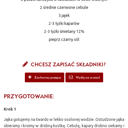
2 średnie czerwone cebule
5 jajek
2-3 łyżki kaparów
2-3 łyżki śmietany 12%
pieprz czarny sól
CHCESZ ZAPISAĆ SKŁADNIKI?
Zachowaj przepis
Wyślij na e-mail
PRZYGOTOWANIE:
Krok 1
Jajka gotujemy na twardo w lekko osolonej wodzie. Ostudzone jajka
obieramy i kroimy w drobną kostkę. Cebulę, kapary drobno siekamy i