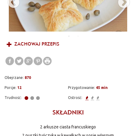
przystawka, która świetnie sprawdza się zarówno na Wielkanoc,
Boże Narodzenie czy karnawał.
ZACHOWAJ PRZEPIS
Obejrzane:
870
Porcje:
12
Przygotowanie:
45 min
Trudność:
Ostrość:
SKŁADNIKI
2 arkusze ciasta francuskiego
2 puszki tuńczyka w kawałkach w sosie własnym