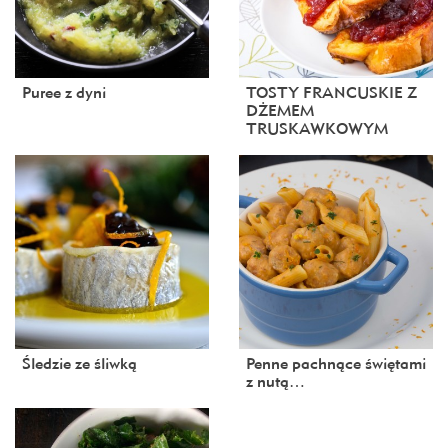
Puree z dyni
TOSTY FRANCUSKIE Z
DŻEMEM
TRUSKAWKOWYM
Śledzie ze śliwką
Penne pachnące świętami
z nutą…