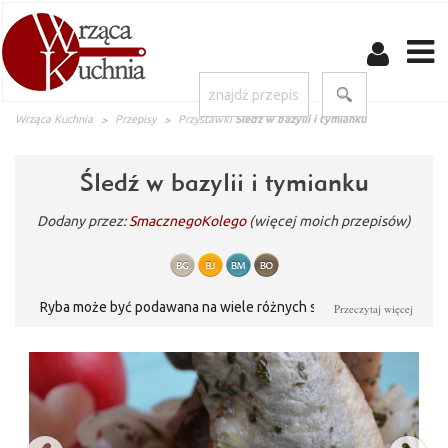
Wrząca Kuchnia
Przepisy
Przystawki
Śledź w bazylii i tymianku
Śledź w bazylii i tymianku
Dodany przez:
SmacznegoKolego
(więcej moich przepisów)
Ryba może być podawana na wiele różnych sposobów. Dziś
Przeczytaj więcej
proponuję prosty przepis na śledzia w bazylii i tymianku. To
danie nie tylko na Święta. Zamarynowana ryba w przyprawach
rozpływa się w ustach i kusi aromatem. Wypróbuj śledzia w
bazylii i tymianku! Smacznego!