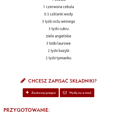
1
czerwona cebula
0.5 szklanki
wody
3 łyżki
octu winnego
3 łyżki
cukru
ziele angielskie
3
listki laurowe
2 łyżki
bazylii
2 łyżki
tymianku
CHCESZ ZAPISAĆ SKŁADNIKI?
Zachowaj przepis
Wyślij na e-mail
PRZYGOTOWANIE: