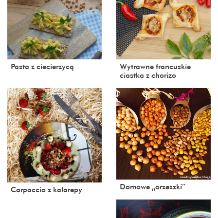
Pasta z ciecierzycą
Wytrawne francuskie
ciastka z chorizo
Domowe „orzeszki”
Carpaccio z kalarepy