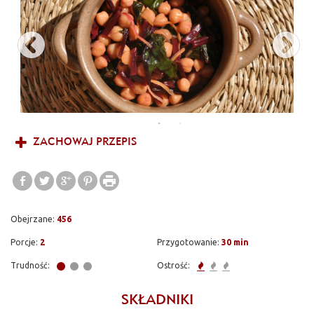
dla wegetarian. Szybko można się nią najeść i jest przede
wszystkim smaczna! Ciecierzyca jest bardzo ale to bardzo
popularna na Bliskim Wschodzie. Humus, falafel ale też mąka na
indyjskie chlebki, w sosach, w nadzieniach, jako chrupiące
pieczone przekąski z przyprawami – hmm chyba jeszcze nie
wrzuciłem tego przepisu, obiecuję zrobię to niedługo!
Niezliczone możliwości i smaki, którymi można się bawić. Ta
sałatka może być przekąską, lekkim daniem na piknik, sałatką do
dania głównego czy lunchem do pracy. Sumak jest przyprawą,
którą robi się z suszonych jagód sumaku. W smaku jest…
ZACHOWAJ PRZEPIS
kwaśne, ale jednocześnie korzenne i cierpkie. W krajach
arabskich używa się go zamiast lub z cytryną :) do mięs, ryb,
sałatek – wszędzie tam gdzie potrzebny jest kwaśny aspekt.
Polecam do spróbowania, bo jest to zupełnie nowy i oryginalny
smak. Możecie go kupić online lub w orientalnych sklepach.
Obejrzane:
456
Jedna szczypta robi ogromną różnicę!
Porcje:
2
Przygotowanie:
30 min
Trudność:
Ostrość:
SKŁADNIKI