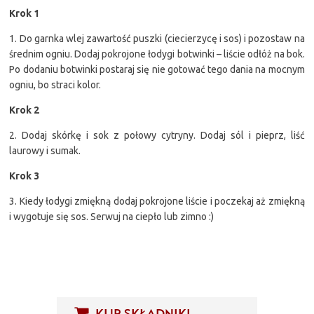
Krok 1
1. Do garnka wlej zawartość puszki (ciecierzycę i sos) i pozostaw na
średnim ogniu. Dodaj pokrojone łodygi botwinki – liście odłóż na bok.
Po dodaniu botwinki postaraj się nie gotować tego dania na mocnym
ogniu, bo straci kolor.
Krok 2
2. Dodaj skórkę i sok z połowy cytryny. Dodaj sól i pieprz, liść
laurowy i sumak.
Krok 3
3. Kiedy łodygi zmiękną dodaj pokrojone liście i poczekaj aż zmiękną
i wygotuje się sos. Serwuj na ciepło lub zimno :)
KUP SKŁADNIKI