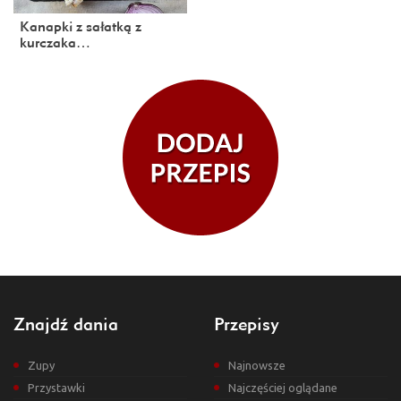
Kanapki z sałatką z
kurczaka…
Znajdź dania
Przepisy
Zupy
Najnowsze
Przystawki
Najczęściej oglądane