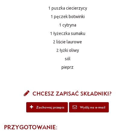
1 puszka
ciecierzycy
1 pęczek
botwinki
1
cytryna
1 łyżeczka
sumaku
2
liście laurowe
2 łyżki
oliwy
sól
pieprz
CHCESZ ZAPISAĆ SKŁADNIKI?
Zachowaj przepis
Wyślij na e-mail
PRZYGOTOWANIE: