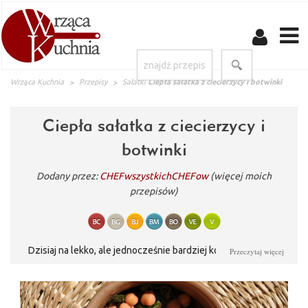
Wrząca Kuchnia
Przepisy
Sałatki
Ciepła sałatka z ciecierzycy i botwinki
Ciepła sałatka z ciecierzycy i
botwinki
Dodany przez:
CHEFwszystkichCHEFow
(więcej moich
przepisów)
Dzisiaj na lekko, ale jednocześnie bardziej konkretnie, bo tą
Przeczytaj więcej
sałatką można się najeść! Tak panowie sałatką można się najeść;)
Jednym ze składników jest ciecierzyca, która w 100g ma ok 9g
białka – jak na warzywo to dużo. Powiedzmy, że to takie mięso