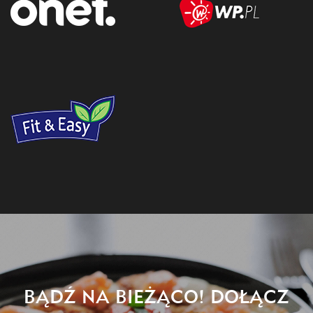
BĄDŹ NA BIEŻĄCO! DOŁĄCZ