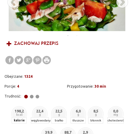
ZACHOWAJ PRZEPIS
Obejrzane:
1324
Porcje:
4
Przygotowanie:
30 min
Trudność:
198,2
22,4
22,5
6,0
8,5
0,0
kcal
g
g
g
g
mg
kalorie
węglowodany
białko
tłuszcze
błonnik
cholesterol
39,9
88,7
2,9