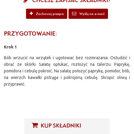
CHCESZ ZAPISAĆ SKŁADNIKI?
Zachowaj przepis
Wyślij na e-mail
PRZYGOTOWANIE:
Krok 1
Bób wrzucić na wrzątek i ugotować bez rozmrażania. Ostudzić i
obrać ze skórki. Sałatę opłukać, rozłożyć na talerzu. Paprykę,
pomidora i cebulę pokroić. Na sałatę położyć paprykę, pomidor, bób,
na wierzch kawałki pstrąga i pokrojoną cebulę. Skropić oliwą i
przyprawić.
KUP SKŁADNIKI