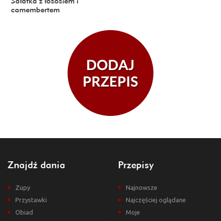
Sałatka z łososiem i
camembertem
Znajdź dania
Przepisy
Zupy
Najnowsze
Przystawki
Najczęściej oglądane
Obiad
Moje