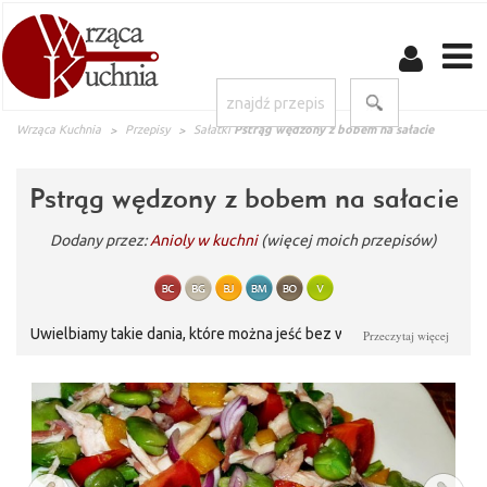
Wrząca Kuchnia
Przepisy
Sałatki
Pstrąg wędzony z bobem na sałacie
Pstrąg wędzony z bobem na sałacie
Dodany przez:
Anioly w kuchni
(więcej moich przepisów)
Uwielbiamy takie dania, które można jeść bez wyrzeczeń...samo
Przeczytaj więcej
zdrowie po prostu. Sałatka z wędzonego pstrąga z bobem na
rukoli i roszponce, to jest to. Roszpunka - jest bardzo
wartościowym warzywem, ponieważ w czasie zimy dostarcza
związków mineralnych, żelaza, a także witamin A i C.