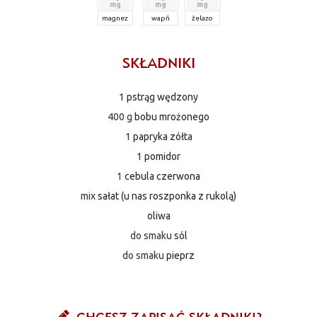
mg
mg
mg
magnez
wapń
żelazo
SKŁADNIKI
1
pstrąg wędzony
400 g
bobu mrożonego
1
papryka zółta
1
pomidor
1
cebula czerwona
mix
sałat (u nas roszponka z rukolą)
oliwa
do smaku
sól
do smaku
pieprz