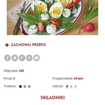
czosnkowy aromat liści czosnku niedźwiedziego nadaje sałatce
niezwykłej świeżości. Talerz pełen wiosennych rozmaitości,
który świetnie sprawdzi się nie tylko na wielkanocnym stole.
Bardzo gorąco Wam polecam!
ZACHOWAJ PRZEPIS
Obejrzane:
243
Porcje:
3
Przygotowanie:
30 min
Trudność:
Ostrość:
SKŁADNIKI