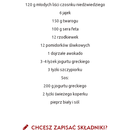
120 g
młodych liści czosnku niedźwiedziego
6
jajek
150 g
twarogu
100 g
sera feta
12
rzodkiewek
12
pomidorków śliwkowych
1
dojrzałe awokado
3-4 łyżek
jogurtu greckiego
3
łyżki szczypiorku
Sos:
200 g
jogurtu greckiego
2 łyżki
świeżego koperku
pieprz biały i sól
CHCESZ ZAPISAĆ SKŁADNIKI?