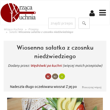
Wrząca Kuchnia
Przepisy
Sałatki
Wiosenna sałatka z czosnku niedźwiedziego
Wiosenna sałatka z czosnku
niedźwiedziego
Dodany przez:
Wędrówki po kuchni
(więcej moich przepisów)
Nadeszła długo oczekiwana wiosna! Z jej początkiem mamy
Przeczytaj więcej
szczególną ochotę na zmianę swojego menu na lżejsze,
orzeźwiające i kolorowe. Wiosenna sałatka w stylu fit to
doskonała propozycja na początek wiosny. Jest świeża i lekka, a
zarazem bardzo zdrowa i pożywna. Łagodny, słodkawy i lekko