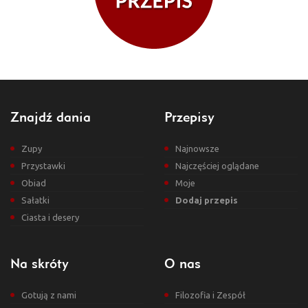
Znajdź dania
Przepisy
Zupy
Najnowsze
Przystawki
Najczęściej oglądane
Obiad
Moje
Sałatki
Dodaj przepis
Ciasta i desery
Na skróty
O nas
Gotują z nami
Filozofia i Zespół