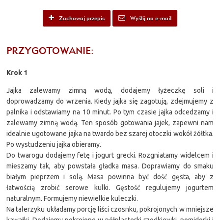
Zachowaj przepis
Wyślij na e-mail
PRZYGOTOWANIE:
Krok 1
Jajka zalewamy zimną wodą, dodajemy łyżeczkę soli i
doprowadzamy do wrzenia. Kiedy jajka się zagotują, zdejmujemy z
palnika i odstawiamy na 10 minut. Po tym czasie jajka odcedzamy i
zalewamy zimną wodą. Ten sposób gotowania jajek, zapewni nam
idealnie ugotowane jajka na twardo bez szarej otoczki wokół żółtka.
Po wystudzeniu jajka obieramy.
Do twarogu dodajemy fetę i jogurt grecki. Rozgniatamy widelcem i
mieszamy tak, aby powstała gładka masa. Doprawiamy do smaku
białym pieprzem i solą. Masa powinna być dość gęsta, aby z
łatwością zrobić serowe kulki. Gęstość regulujemy jogurtem
naturalnym. Formujemy niewielkie kuleczki.
Na talerzyku układamy porcję liści czosnku, pokrojonych w mniejsze
kawałki. Dodajemy pokrojone w półplasterki rzodkiewki, pomidorki i