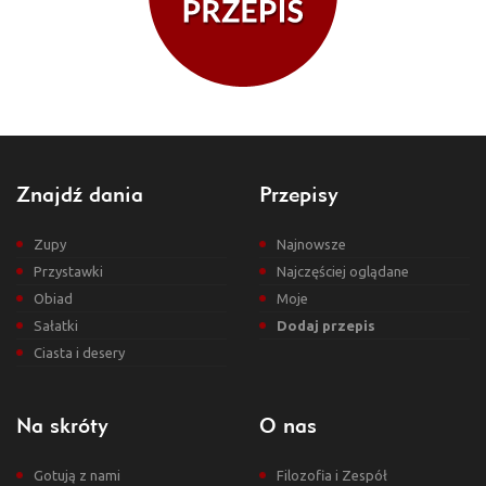
Znajdź dania
Przepisy
Zupy
Najnowsze
Przystawki
Najczęściej oglądane
Obiad
Moje
Sałatki
Dodaj przepis
Ciasta i desery
Na skróty
O nas
Gotują z nami
Filozofia i Zespół