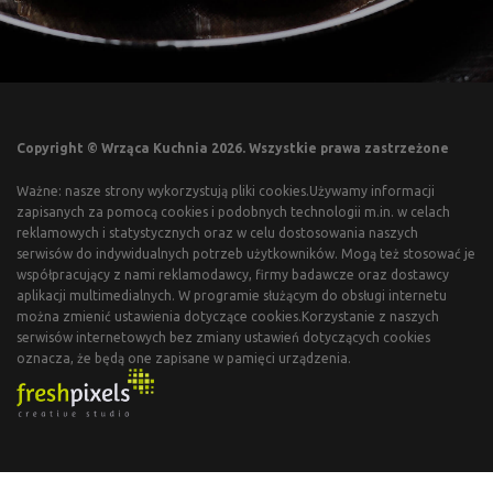
Copyright © Wrząca Kuchnia 2026. Wszystkie prawa zastrzeżone
Ważne: nasze strony wykorzystują pliki cookies.Używamy informacji
zapisanych za pomocą cookies i podobnych technologii m.in. w celach
reklamowych i statystycznych oraz w celu dostosowania naszych
serwisów do indywidualnych potrzeb użytkowników. Mogą też stosować je
współpracujący z nami reklamodawcy, firmy badawcze oraz dostawcy
aplikacji multimedialnych. W programie służącym do obsługi internetu
można zmienić ustawienia dotyczące cookies.Korzystanie z naszych
serwisów internetowych bez zmiany ustawień dotyczących cookies
oznacza, że będą one zapisane w pamięci urządzenia.