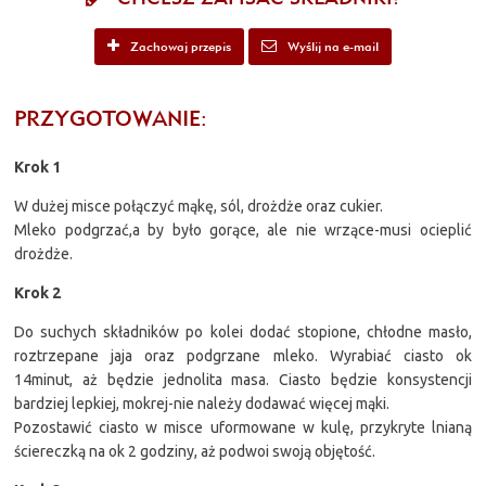
Zachowaj przepis
Wyślij na e-mail
PRZYGOTOWANIE:
Krok 1
W dużej misce połączyć mąkę, sól, drożdże oraz cukier.
Mleko podgrzać,a by było gorące, ale nie wrzące-musi ocieplić
drożdże.
Krok 2
Do suchych składników po kolei dodać stopione, chłodne masło,
roztrzepane jaja oraz podgrzane mleko. Wyrabiać ciasto ok
14minut, aż będzie jednolita masa. Ciasto będzie konsystencji
bardziej lepkiej, mokrej-nie należy dodawać więcej mąki.
Pozostawić ciasto w misce uformowane w kulę, przykryte lnianą
ściereczką na ok 2 godziny, aż podwoi swoją objętość.