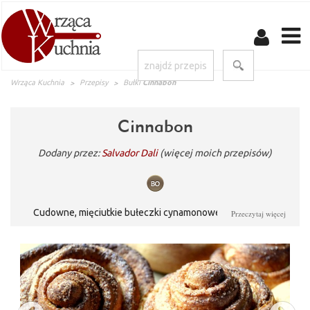
Wrząca Kuchnia
Przepisy
Bułki
Cinnabon
Cinnabon
Dodany przez:
Salvador Dali
(więcej moich przepisów)
Cudowne, mięciutkie bułeczki cynamonowe.. pochodzą z
Przeczytaj więcej
ameryki, ale idealnie pasują na zimne, chłodne wieczory, albo..
drugie śniadanie? :)