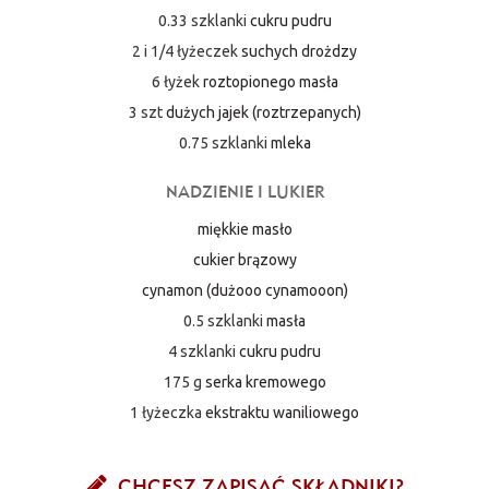
0.33 szklanki
cukru pudru
2 i 1/4 łyżeczek
suchych drożdzy
6 łyżek
roztopionego masła
3 szt
dużych jajek (roztrzepanych)
0.75 szklanki
mleka
NADZIENIE I LUKIER
miękkie masło
cukier brązowy
cynamon (dużooo cynamooon)
0.5 szklanki
masła
4 szklanki
cukru pudru
175 g
serka kremowego
1 łyżeczka
ekstraktu waniliowego
CHCESZ ZAPISAĆ SKŁADNIKI?