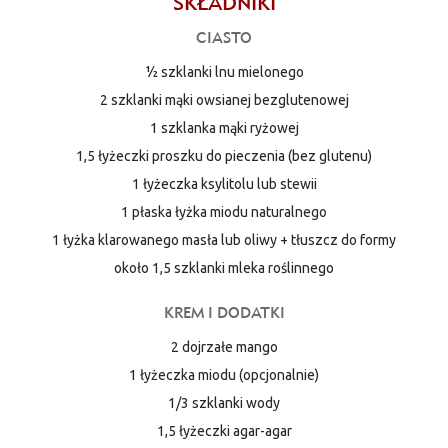
SKŁADNIKI
CIASTO
½ szklanki lnu mielonego
2 szklanki mąki owsianej bezglutenowej
1 szklanka mąki ryżowej
1,5 łyżeczki proszku do pieczenia (bez glutenu)
1 łyżeczka ksylitolu lub stewii
1 płaska łyżka miodu naturalnego
1 łyżka klarowanego masła lub oliwy + tłuszcz do formy
około 1,5 szklanki mleka roślinnego
KREM I DODATKI
2 dojrzałe mango
1 łyżeczka miodu (opcjonalnie)
1/3 szklanki wody
1,5 łyżeczki agar-agar