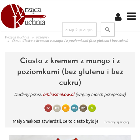
Wrząca Kuchnia
Przepisy
Ciasta
Ciasto z kremem z mango i z poziomkami (bez glutenu i bez cukru)
Ciasto z kremem z mango i z
poziomkami (bez glutenu i bez
cukru)
Dodany przez:
bibliasmakow.pl
(więcej moich przepisów)
Mały Smakosz stwierdził, że to ciasto było jego marzeniem.
Przeczytaj więcej
Przypuszczam, że to zasługa poziomek, ale nie będę uściślać ;).