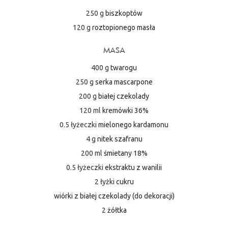
250 g
biszkoptów
120 g
roztopionego masła
MASA
400 g
twarogu
250 g
serka mascarpone
200 g
białej czekolady
120 ml
kremówki 36%
0.5 łyżeczki
mielonego kardamonu
4 g
nitek szafranu
200 ml
śmietany 18%
0.5 łyżeczki
ekstraktu z wanilii
2 łyżki
cukru
wiórki z białej czekolady (do dekoracji)
2
żółtka