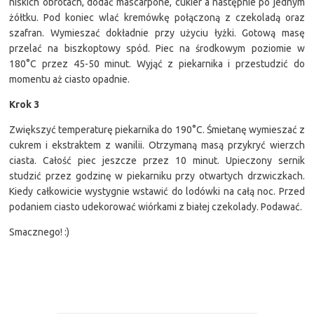
niskich obrotach, dodać mascarpone, cukier a następnie po jednym
żółtku. Pod koniec wlać kremówkę połączoną z czekoladą oraz
szafran. Wymieszać dokładnie przy użyciu łyżki. Gotową masę
przelać na biszkoptowy spód. Piec na środkowym poziomie w
180°C przez 45-50 minut. Wyjąć z piekarnika i przestudzić do
momentu aż ciasto opadnie.
Krok 3
Zwiększyć temperaturę piekarnika do 190°C. Śmietanę wymieszać z
cukrem i ekstraktem z wanilii. Otrzymaną masą przykryć wierzch
ciasta. Całość piec jeszcze przez 10 minut. Upieczony sernik
studzić przez godzinę w piekarniku przy otwartych drzwiczkach.
Kiedy całkowicie wystygnie wstawić do lodówki na całą noc. Przed
podaniem ciasto udekorować wiórkami z białej czekolady. Podawać.
Smacznego! :)