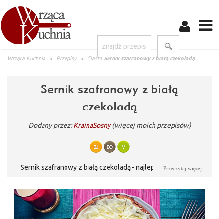
Wrząca Kuchnia
Przepisy
Ciasta
Sernik szafranowy z białą czekoladą
Sernik szafranowy z białą
czekoladą
Dodany przez:
KrainaSosny
(więcej moich przepisów)
Sernik szafranowy z białą czekoladą - najlepszy przepis na
Przeczytaj więcej
sernik szafranowy na WrzącaKuchnia.pl.