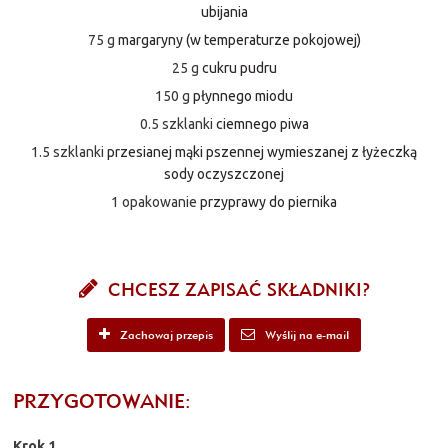
ubijania
75 g
margaryny (w temperaturze pokojowej)
25 g
cukru pudru
150 g
płynnego miodu
0.5 szklanki
ciemnego piwa
1.5 szklanki
przesianej mąki pszennej wymieszanej z łyżeczką
sody oczyszczonej
1 opakowanie
przyprawy do piernika
CHCESZ ZAPISAĆ SKŁADNIKI?
Zachowaj przepis
Wyślij na e-mail
PRZYGOTOWANIE:
Krok 1