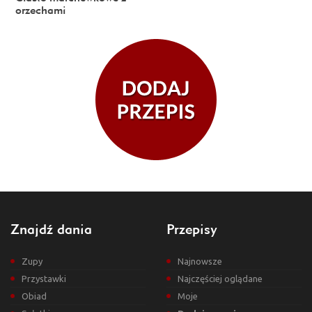
orzechami
Znajdź dania
Przepisy
Zupy
Najnowsze
Przystawki
Najczęściej oglądane
Obiad
Moje