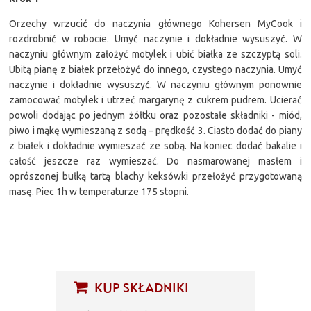
Orzechy wrzucić do naczynia głównego Kohersen MyCook i
rozdrobnić w robocie. Umyć naczynie i dokładnie wysuszyć. W
naczyniu głównym założyć motylek i ubić białka ze szczyptą soli.
Ubitą pianę z białek przełożyć do innego, czystego naczynia. Umyć
naczynie i dokładnie wysuszyć. W naczyniu głównym ponownie
zamocować motylek i utrzeć margarynę z cukrem pudrem. Ucierać
powoli dodając po jednym żółtku oraz pozostałe składniki - miód,
piwo i mąkę wymieszaną z sodą – prędkość 3. Ciasto dodać do piany
z białek i dokładnie wymieszać ze sobą. Na koniec dodać bakalie i
całość jeszcze raz wymieszać. Do nasmarowanej masłem i
oprószonej bułką tartą blachy keksówki przełożyć przygotowaną
masę. Piec 1h w temperaturze 175 stopni.
KUP SKŁADNIKI