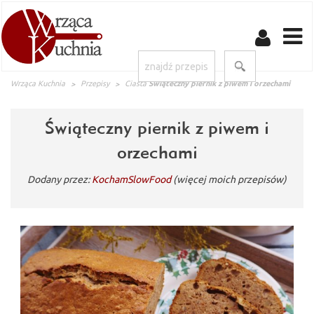
Wrząca Kuchnia
Przepisy
Ciasta
Świąteczny piernik z piwem i orzechami
Świąteczny piernik z piwem i
orzechami
Dodany przez:
KochamSlowFood
(więcej moich przepisów)