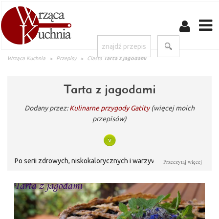
Wrząca Kuchnia
Przepisy
Ciasta
Tarta z jagodami
Tarta z jagodami
Dodany przez:
Kulinarne przygody Gatity
(więcej moich
przepisów)
Po serii zdrowych, niskokalorycznych i warzywnych przepisów
Przeczytaj więcej
na sałatki przyszła pora na coś bardziej grzesznego :-). Oto
doskonała tarta z jagodami z dodatkiem mielonych migdałów.
Doskonałym zamiennikiem dla jagód będą też dojrzałe borówki
amerykańskie.