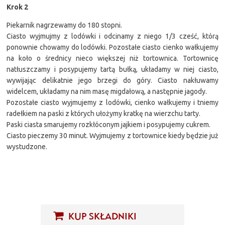
Krok 2
Piekarnik nagrzewamy do 180 stopni.
Ciasto wyjmujmy z lodówki i odcinamy z niego 1/3 cześć, którą
ponownie chowamy do lodówki. Pozostałe ciasto cienko wałkujemy
na koło o średnicy nieco większej niż tortownica. Tortownicę
natłuszczamy i posypujemy tartą bułką, układamy w niej ciasto,
wywijając delikatnie jego brzegi do góry. Ciasto nakłuwamy
widelcem, układamy na nim masę migdałową, a następnie jagody.
Pozostałe ciasto wyjmujemy z lodówki, cienko wałkujemy i tniemy
radełkiem na paski z których ułożymy kratkę na wierzchu tarty.
Paski ciasta smarujemy rozkłóconym jajkiem i posypujemy cukrem.
Ciasto pieczemy 30 minut. Wyjmujemy z tortownice kiedy będzie już
wystudzone.
KUP SKŁADNIKI