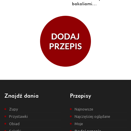
bakaliami…
Znajdź dania
Przepisy
Zupy
Najnowsze
Przystawki
Najczęściej oglądane
Obiad
Moje