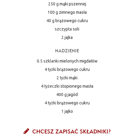
250 g
mąki pszennej
100 g
zimnego masła
40 g
brązowego cukru
szczypta
soli
2
jajka
NADZIENIE
0.5 szklanki
mielonych migdałów
4 łyżki
brązowego cukru
2 łyżki
mąki
4 łyżeczki
stopionego masła
400 g
jagód
4 łyżki
brązowego cukru
1
jajko
CHCESZ ZAPISAĆ SKŁADNIKI?