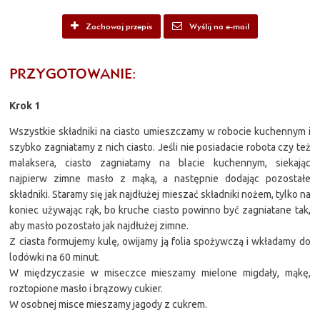
Zachowaj przepis
Wyślij na e-mail
PRZYGOTOWANIE:
Krok 1
Wszystkie składniki na ciasto umieszczamy w robocie kuchennym i
szybko zagniatamy z nich ciasto. Jeśli nie posiadacie robota czy też
malaksera, ciasto zagniatamy na blacie kuchennym, siekając
najpierw zimne masło z mąką, a następnie dodając pozostałe
składniki. Staramy się jak najdłużej mieszać składniki nożem, tylko na
koniec używając rąk, bo kruche ciasto powinno być zagniatane tak,
aby masło pozostało jak najdłużej zimne.
Z ciasta formujemy kulę, owijamy ją folia spożywczą i wkładamy do
lodówki na 60 minut.
W międzyczasie w miseczce mieszamy mielone migdały, mąkę,
roztopione masło i brązowy cukier.
W osobnej misce mieszamy jagody z cukrem.