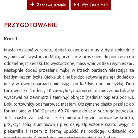
Zachowaj przepis
Wyślij na e-mail
PRZYGOTOWANIE:
Krok 1
Masło roztopić w rondlu, dodać cukier oraz mus z dyni, dokładnie
wymieszać i wystudzić. Mąkę przesiać z proszkiem do pieczenia do
oddzielnej miseczki. Do wystudzonej masy wbić żółtka i wymieszać.
Następnie dodać przesianą mąkę w trzech partiach mieszając za
każdym razem łyżką. Białka ubić na bardzo sztywną pianę i dodać do
masy w dwóch partiach mieszając po każdym dodaniu łyżką. Dno
tortownicę o średnicy 20 cm wyłożyć papierem do pieczenia tak aby
wystawał na zewnątrz i zamknąć obręcz (nadmiar papieru odciąć).
Boki tortownicy posmarować masłem. Otrzymane ciasto przelać do
formy i piec w 180°C przez 60-70 minut do tzw. suchego patyczka.
Jeśli ciasto za szybko się zrumieni a będzie surowe w środku,
przykryć folią aluminiową i piec dalej. Upieczone ciasto wyjąć z
piekarnika i razem z formą upuścić na podłogę. Odstawić do
przestudzenia. Ciepłe lub zimne ciasto podzielić na 3 blaty.