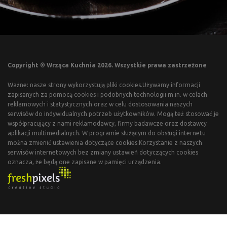
Copyright © Wrząca Kuchnia 2026. Wszystkie prawa zastrzeżone
Ważne: nasze strony wykorzystują pliki cookies.Używamy informacji
zapisanych za pomocą cookies i podobnych technologii m.in. w celach
reklamowych i statystycznych oraz w celu dostosowania naszych
serwisów do indywidualnych potrzeb użytkowników. Mogą też stosować je
współpracujący z nami reklamodawcy, firmy badawcze oraz dostawcy
aplikacji multimedialnych. W programie służącym do obsługi internetu
można zmienić ustawienia dotyczące cookies.Korzystanie z naszych
serwisów internetowych bez zmiany ustawień dotyczących cookies
oznacza, że będą one zapisane w pamięci urządzenia.