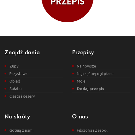
Znajdź dania
Przepisy
Zupy
Najnowsze
Przystawki
Najczęściej oglądane
Obiad
Moje
Sałatki
Dodaj przepis
Ciasta i desery
Na skróty
O nas
Gotują z nami
Filozofia i Zespół