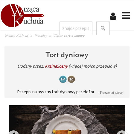
Wrząca Kuchnia
Przepisy
Ciasta
Tort dyniowy
Tort dyniowy
Dodany przez:
KrainaSosny
(więcej moich przepisów)
Przepis na pyszny tort dyniowy przełożony kremem z
Przeczytaj więcej
ciasteczek oreo.