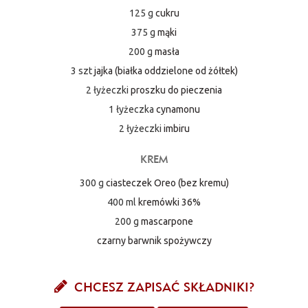
125 g
cukru
375 g
mąki
200 g
masła
3 szt
jajka (białka oddzielone od żółtek)
2 łyżeczki
proszku do pieczenia
1 łyżeczka
cynamonu
2 łyżeczki
imbiru
KREM
300 g
ciasteczek Oreo (bez kremu)
400 ml
kremówki 36%
200 g
mascarpone
czarny barwnik spożywczy
CHCESZ ZAPISAĆ SKŁADNIKI?