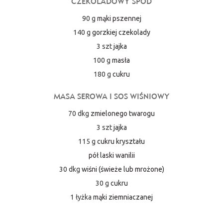
CZEKOLADOWY SPÓD
90 g
mąki pszennej
140 g
gorzkiej czekolady
3 szt
jajka
100 g
masła
180 g
cukru
MASA SEROWA I SOS WIŚNIOWY
70 dkg
zmielonego twarogu
3 szt
jajka
115 g
cukru kryształu
pół laski wanilii
30 dkg
wiśni (świeże lub mrożone)
30 g
cukru
1 łyżka
mąki ziemniaczanej