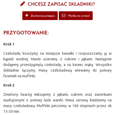
CHCESZ ZAPISAĆ SKŁADNIKI?
Zachowaj przepis
Wyślij na e-mail
PRZYGOTOWANIE:
Krok 1
Czekoladę kruszymy na mniejsze kawałki i rozpuszczamy ją w
kąpieli wodnej. Masło ucieramy z cukrem i jajkami. Następnie
dodajemy przestygniętą czekoladę, a na koniec mąkę. Wszystko
dokładnie łączymy. Masę czekoladową wlewamy do połowy
foremek na muffinki.
Krok 2
Zmielony twaróg miksujemy z jajkami, cukrem oraz ziarenkami
wydrążonymi z połowy laski wanilii. Masę serową kładziemy na
masę czekoladową. Muffinki pieczemy w 160 stopniach przez ok
15-20 min.