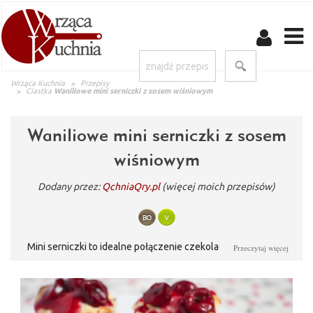
Wrząca Kuchnia
Przepisy
Ciastka
Waniliowe mini serniczki z sosem wiśniowym
Waniliowe mini serniczki z sosem
wiśniowym
Dodany przez:
QchniaQry.pl
(więcej moich przepisów)
Mini serniczki to idealne połączenie czekoladowego spodu,
Przeczytaj więcej
waniliowego sera i soczystych wiśni w aromatycznym sosie :)