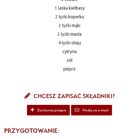
1
laska kiełbasy
2 łyżki
koperku
2 łyżki
mąki
2 łyżki
masła
4 łyżki
oleju
cytryna
sól
pieprz
CHCESZ ZAPISAĆ SKŁADNIKI?
Zachowaj przepis
Wyślij na e-mail
PRZYGOTOWANIE: