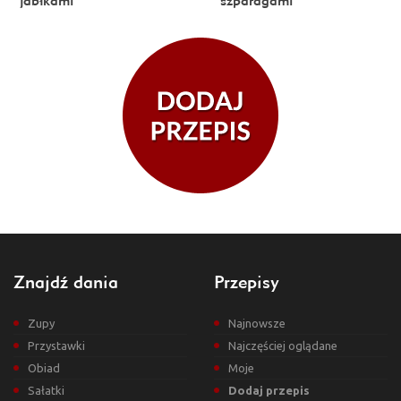
jabłkami
szparagami
Znajdź dania
Przepisy
Zupy
Najnowsze
Przystawki
Najczęściej oglądane
Obiad
Moje
Sałatki
Dodaj przepis