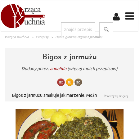
Wrząca Kuchnia
Przepisy
Dania główne
Bigos z jarmużu
Bigos z jarmużu
Dodany przez:
annalilla
(więcej moich przepisów)
Bigos z jarmużu smakuje jak marzenie. Można go podawać z
Przeczytaj więcej
różnym dodatkami, np. ziemniakami i mięsem. Propozycja lżejsza
od tradycyjnego bigosu. Idealny na każdą okazję! Bigos z
jarmużu to zdrowa propozycja na dobre danie.