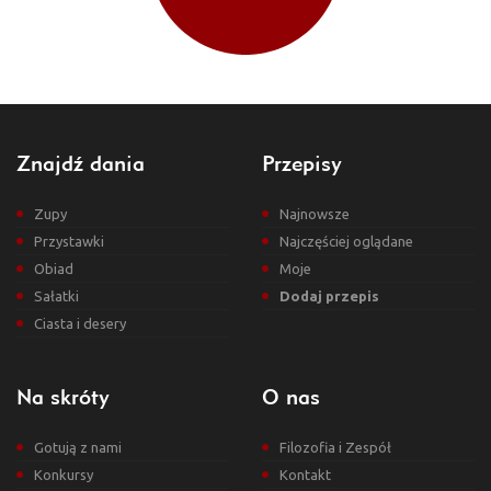
Znajdź dania
Przepisy
Zupy
Najnowsze
Przystawki
Najczęściej oglądane
Obiad
Moje
Sałatki
Dodaj przepis
Ciasta i desery
Na skróty
O nas
Gotują z nami
Filozofia i Zespół
Konkursy
Kontakt