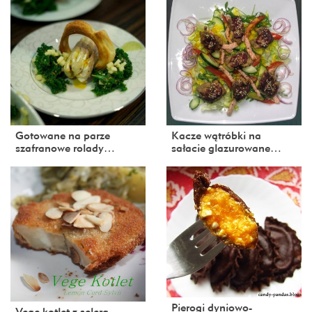
Gotowane na parze
Kacze wątróbki na
szafranowe rolady…
sałacie glazurowane…
Pierogi dyniowo-
Vege kotlet z selera