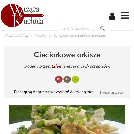
Wrząca Kuchnia
Przepisy
Dania główne
Cieciorkowe orkisze
Cieciorkowe orkisze
Dodany przez:
Ellen
(więcej moich przepisów)
Pierogi są dobre na wszystko! A jeśli są niesztampowe, to
Przeczytaj więcej
sukces kulinarny mamy gwarantowany. Na co dzień i od święta.
Dla rodziny i gości.