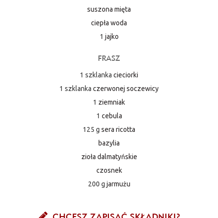
suszona mięta
ciepła woda
1
jajko
FRASZ
1 szklanka
cieciorki
1 szklanka
czerwonej soczewicy
1
ziemniak
1
cebula
125 g
sera ricotta
bazylia
zioła dalmatyńskie
czosnek
200 g
jarmużu
CHCESZ ZAPISAĆ SKŁADNIKI?