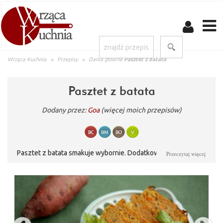
Wrząca Kuchnia
Przepisy
Dania główne
Pasztet z batata
Pasztet z batata
Dodany przez:
Goa
(więcej moich przepisów)
Pasztet z batata smakuje wybornie. Dodatkowym jego atutem
Przeczytaj więcej
jest kolor, iście jesienny. Podany na ciepło, polany sosem
pomidorowym lub czosnkowym. Pycha!!!