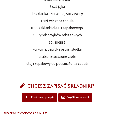
2 szt
jajka
1 szklanka
czerwonej soczewicy
1 szt
większa cebula
0.33 szklanki
oleju rzepakowego
2-3 łyżek
otrębów orkiszowych
sól, pieprz
kurkuma, papryka ostra i słodka
ulubione suszone zioła
olej rzepakowy do podsmażenia cebuli
CHCESZ ZAPISAĆ SKŁADNIKI?
Zachowaj przepis
Wyślij na e-mail