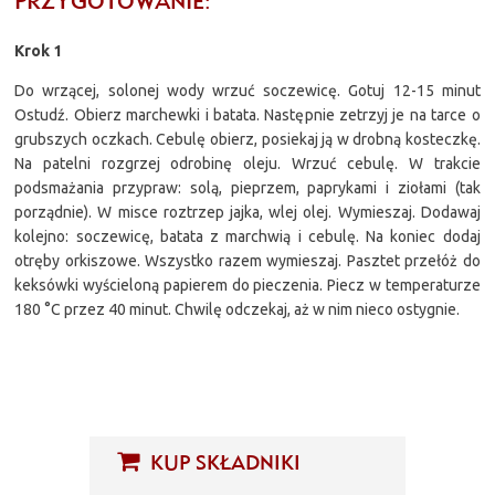
PRZYGOTOWANIE:
Krok 1
Do wrzącej, solonej wody wrzuć soczewicę. Gotuj 12-15 minut
Ostudź. Obierz marchewki i batata. Następnie zetrzyj je na tarce o
grubszych oczkach. Cebulę obierz, posiekaj ją w drobną kosteczkę.
Na patelni rozgrzej odrobinę oleju. Wrzuć cebulę. W trakcie
podsmażania przypraw: solą, pieprzem, paprykami i ziołami (tak
porządnie). W misce roztrzep jajka, wlej olej. Wymieszaj. Dodawaj
kolejno: soczewicę, batata z marchwią i cebulę. Na koniec dodaj
otręby orkiszowe. Wszystko razem wymieszaj. Pasztet przełóż do
keksówki wyścieloną papierem do pieczenia. Piecz w temperaturze
180 °C przez 40 minut. Chwilę odczekaj, aż w nim nieco ostygnie.
KUP SKŁADNIKI