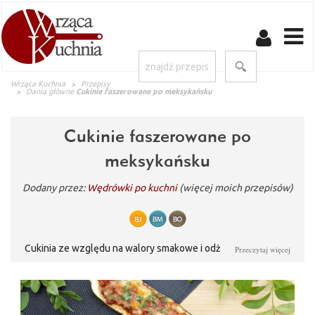
Wrząca Kuchnia
Przepisy
Dania główne
Cukinie faszerowane po meksykańsku
Cukinie faszerowane po
meksykańsku
Dodany przez:
Wędrówki po kuchni
(więcej moich przepisów)
Cukinia ze względu na walory smakowe i odżywcze, znajduje
Przeczytaj więcej
się na liście 20 warzyw najchętniej uprawianych w naszym kraju.
Im młodsza - tym smaczniejsza. Możemy jeść ją na surowo,
smażyć kwiaty cukinii, przyrządzać leczo, zapiekanki i piec
ciasta. Jest łagodna i neutralna w smaku, dlatego też jest