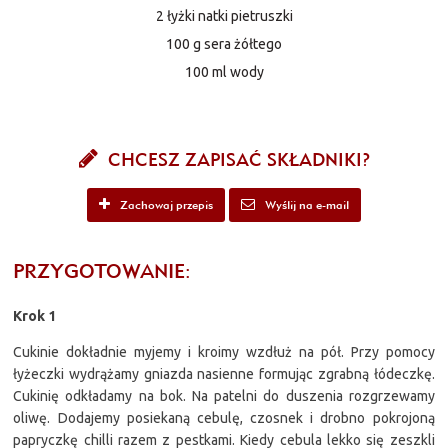
2 łyżki natki pietruszki
100 g sera żółtego
100 ml wody
CHCESZ ZAPISAĆ SKŁADNIKI?
Zachowaj przepis
Wyślij na e-mail
PRZYGOTOWANIE:
Krok 1
Cukinie dokładnie myjemy i kroimy wzdłuż na pół. Przy pomocy
łyżeczki wydrążamy gniazda nasienne formując zgrabną łódeczkę.
Cukinię odkładamy na bok. Na patelni do duszenia rozgrzewamy
oliwę. Dodajemy posiekaną cebulę, czosnek i drobno pokrojoną
papryczkę chilli razem z pestkami. Kiedy cebula lekko się zeszkli