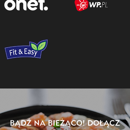
BĄDŹ NA BIEŻĄCO! DOŁĄCZ