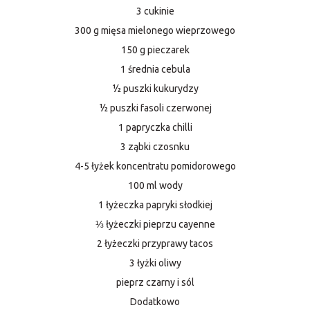
3 cukinie
300 g mięsa mielonego wieprzowego
150 g pieczarek
1 średnia cebula
½ puszki kukurydzy
½ puszki fasoli czerwonej
1 papryczka chilli
3 ząbki czosnku
4-5 łyżek koncentratu pomidorowego
100 ml wody
1 łyżeczka papryki słodkiej
⅓ łyżeczki pieprzu cayenne
2 łyżeczki przyprawy tacos
3 łyżki oliwy
pieprz czarny i sól
Dodatkowo