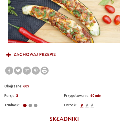
wyśmienitym dodatkiem do rozmaitych warzywnych kompozycji,
jak i ciast. W mojej kuchni cukinia zajmuje dość wysokie miejsce.
Kilka lat temu po raz pierwszy zrobiłam cukinię po meksykańsku.
Od tego czasu pokochaliśmy cukinię nie tylko w tej formie.
Danie znalazło wielu swoich wielbicieli, a przepis zawędrował
aż do Irlandii Północnej, gdzie również zyskał swoją
popularność.
ZACHOWAJ PRZEPIS
Obejrzane:
609
Porcje:
3
Przygotowanie:
60 min
Trudność:
Ostrość:
SKŁADNIKI