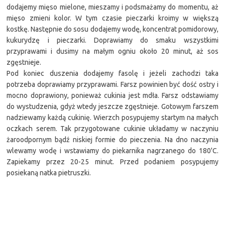
dodajemy mięso mielone, mieszamy i podsmażamy do momentu, aż
mięso zmieni kolor. W tym czasie pieczarki kroimy w większą
kostkę. Następnie do sosu dodajemy wodę, koncentrat pomidorowy,
kukurydzę i pieczarki. Doprawiamy do smaku wszystkimi
przyprawami i dusimy na małym ogniu około 20 minut, aż sos
zgęstnieje.
Pod koniec duszenia dodajemy fasolę i jeżeli zachodzi taka
potrzeba doprawiamy przyprawami. Farsz powinien być dość ostry i
mocno doprawiony, ponieważ cukinia jest mdła. Farsz odstawiamy
do wystudzenia, gdyż wtedy jeszcze zgęstnieje. Gotowym farszem
nadziewamy każdą cukinię. Wierzch posypujemy startym na małych
oczkach serem. Tak przygotowane cukinie układamy w naczyniu
żaroodpornym bądź niskiej formie do pieczenia. Na dno naczynia
wlewamy wodę i wstawiamy do piekarnika nagrzanego do 180'C.
Zapiekamy przez 20-25 minut. Przed podaniem posypujemy
posiekaną natka pietruszki.