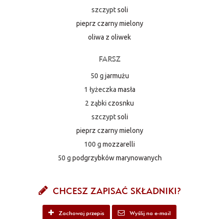
szczypt
soli
pieprz czarny mielony
oliwa z oliwek
FARSZ
50 g
jarmużu
1 łyżeczka
masła
2 ząbki
czosnku
szczypt
soli
pieprz czarny mielony
100 g
mozzarelli
50 g
podgrzybków marynowanych
CHCESZ ZAPISAĆ SKŁADNIKI?
Zachowaj przepis
Wyślij na e-mail