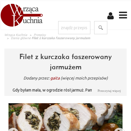
Wrząca Kuchnia
Przepisy
Dania główne
Filet z kurczaka faszerowany jarmużem
Filet z kurczaka faszerowany
jarmużem
Dodany przez:
gaita
(więcej moich przepisów)
Gdy byłam mała, w ogrodzie rósł jarmuż. Pamiętam, że moja
Przeczytaj więcej
mama traktowała go głównie jako "zielsko" dekoracyjne,
skądinąd bardzo ładne. Moim zdaniem dużo bardziej efektowne
niż zielona sałata, która go z czasem wyparła z półmisków.
Dzisiaj jarmuż wraca jako zdrowa, wartościowa roślinka. U mnie
pojawia się jako składnik farszu i to pysznego farszu. Spróbujcie
takiego połączenia, bo warto!