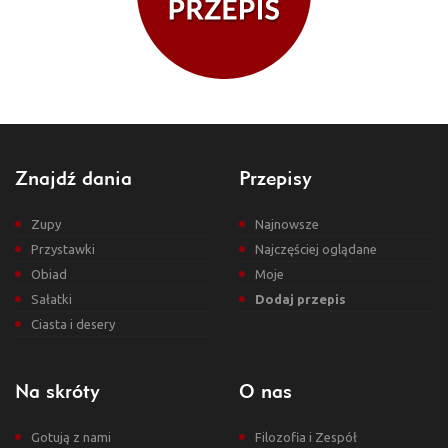
Znajdź dania
Przepisy
Zupy
Najnowsze
Przystawki
Najczęściej oglądane
Obiad
Moje
Sałatki
Dodaj przepis
Ciasta i desery
Na skróty
O nas
Gotują z nami
Filozofia i Zespół