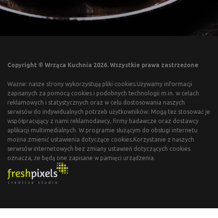
Copyright © Wrząca Kuchnia 2026. Wszystkie prawa zastrzeżone
Ważne: nasze strony wykorzystują pliki cookies.Używamy informacji
zapisanych za pomocą cookies i podobnych technologii m.in. w celach
reklamowych i statystycznych oraz w celu dostosowania naszych
serwisów do indywidualnych potrzeb użytkowników. Mogą też stosować je
współpracujący z nami reklamodawcy, firmy badawcze oraz dostawcy
aplikacji multimedialnych. W programie służącym do obsługi internetu
można zmienić ustawienia dotyczące cookies.Korzystanie z naszych
serwisów internetowych bez zmiany ustawień dotyczących cookies
oznacza, że będą one zapisane w pamięci urządzenia.