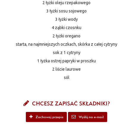
2 łyżki oleju rzepakowego
3 łyżki sosu sojowego
3 łyżki wody
4 ząbki czosnku
2 łyżki oregano
starta, na najmniejszych oczkach, skórka z całej cytryny
sok z 1 cytryny
1 łyżka ostrej papryki w proszku
2 liście laurowe
sól
CHCESZ ZAPISAĆ SKŁADNIKI?
Zachowaj przepis
Wyślij na e-mail