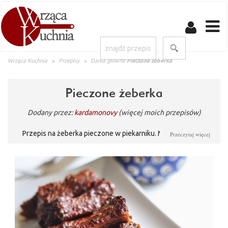
Wrząca Kuchnia
Przepisy
Dania główne
Pieczone żeberka
Pieczone żeberka
Dodany przez:
kardamonovy
(więcej moich przepisów)
Przepis na żeberka pieczone w piekarniku. Marynowane w
Przeczytaj więcej
miodzie i koncentracie pomidorowym z przyprawami.