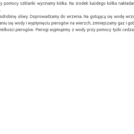
rzy pomocy szklanki wycinamy kółka. Na środek każdego kółka nakładam
.
drobinę oliwy. Doprowadzamy do wrzenia. Na gotującą się wodę wrzuc
u się wody i wypłynięciu pierogów na wierzch, zmniejszamy gaz i gotu
 wielkości pierogów. Pierogi wyjmujemy z wody przy pomocy łyżki cedz