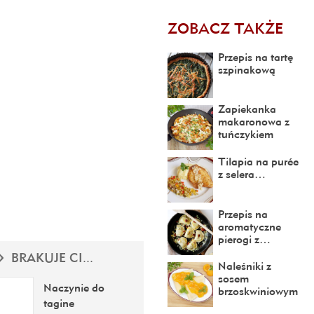
ZOBACZ TAKŻE
Przepis na tartę
szpinakową
Zapiekanka
makaronowa z
tuńczykiem
Tilapia na purée
z selera…
Przepis na
aromatyczne
pierogi z…
BRAKUJE CI...
Naleśniki z
sosem
Naczynie do
brzoskwiniowym
tagine