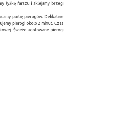
y łyżkę farszu i sklejamy brzegi
amy partię pierogów. Delikatnie
jemy pierogi około 2 minut. Czas
akowej. Świeżo ugotowane pierogi