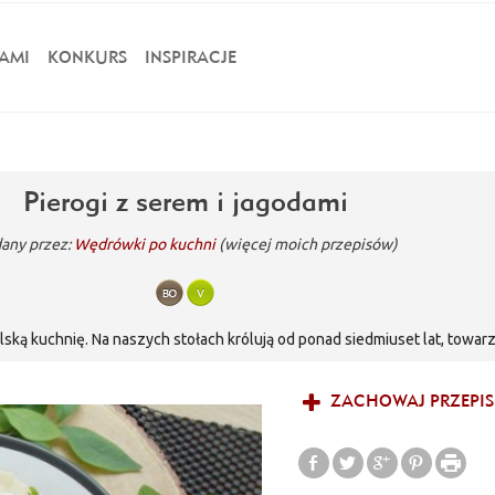
AMI
KONKURS
INSPIRACJE
Pierogi z serem i jagodami
any przez:
Wędrówki po kuchni
(więcej moich przepisów)
ską kuchnię. Na naszych stołach królują od ponad siedmiuset lat, towa
 pierogi popularne są na całym świecie. Przygotowywane są w różnych 
i mistrzami ich przyrządzania pozostajemy jednak my, Polacy. Najpopular
ZACHOWAJ PRZEPIS
m się z beztroskim dzieciństwem, rodzinnym domem i babcią. Moim fawor
dko z serem, polane słodką śmietanką. Dziś połączyłam te dwa smaki w 
makuje rewelacyjnie. Już po pierwszym kęsie przeniosłam się w czasie d