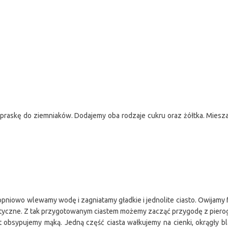
 praskę do ziemniaków. Dodajemy oba rodzaje cukru oraz żółtka. Miesza
topniowo wlewamy wodę i zagniatamy gładkie i jednolite ciasto. Owijamy
lastyczne. Z tak przygotowanym ciastem możemy zacząć przygodę z piero
lat obsypujemy mąką. Jedną część ciasta wałkujemy na cienki, okrągły b