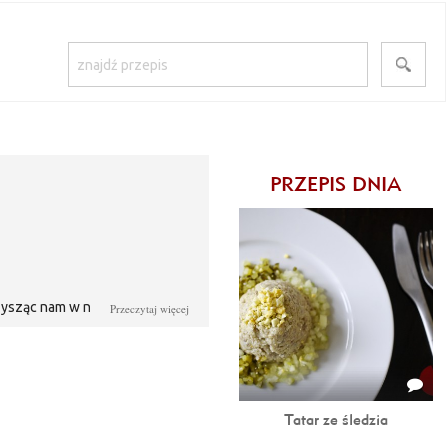
PRZEPIS DNIA
rzysząc nam w najważniejszych,
Przeczytaj więcej
krajach w tysiącach wariantów.
niejsze są ruskie, z mięsem,
ytem w dzieciństwie były
jedno danie i przyznam Wam
o kuchni mamy...
Tatar ze śledzia