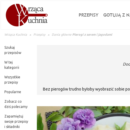
PRZEPISY
GOTUJĄ Z N
Wrząca Kuchnia
Przepisy
Dania główne
Pierogi z serem i jagodami
Szukaj
przepisów
W tej
Dod
kategorii
Wszystkie
przepisy
Bez pierogów trudno byłoby wyobrazić sobie pol
Popularne
spędzonych w rodzinnym gronie chwilach. Jednak
Pomimo ich wielkiej różnorodności, prawdziwym
Zobacz co
dziś polecamy
jagodami albo z serem. Często kojarzą na
zdecydowanie pierogi z jagodami albo na sło
Zapamiętuj
szczerze, że ta wersja pierogów s
swoje przepisy
i składniki