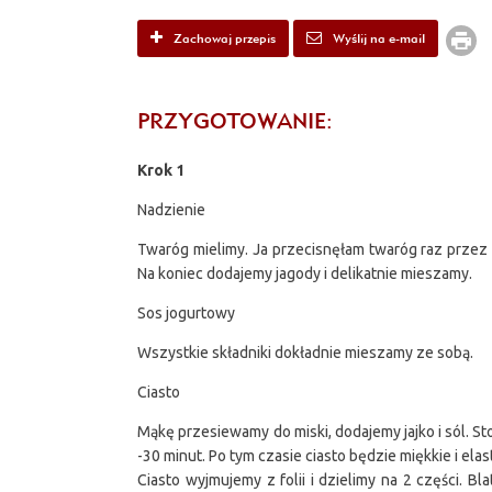
Zachowaj przepis
Wyślij na e-mail
PRZYGOTOWANIE:
Krok 1
Nadzienie
Twaróg mielimy. Ja przecisnęłam twaróg raz przez
Na koniec dodajemy jagody i delikatnie mieszamy.
Sos jogurtowy
Wszystkie składniki dokładnie mieszamy ze sobą.
Ciasto
Mąkę przesiewamy do miski, dodajemy jajko i sól. S
-30 minut. Po tym czasie ciasto będzie miękkie i e
Ciasto wyjmujemy z folii i dzielimy na 2 części. B