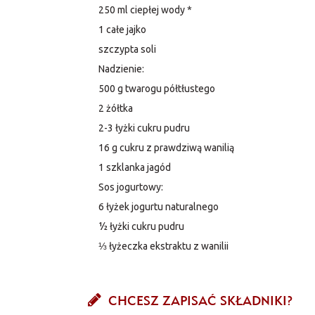
250 ml ciepłej wody *
1 całe jajko
szczypta soli
Nadzienie:
500 g twarogu półtłustego
2 żółtka
2-3 łyżki cukru pudru
16 g cukru z prawdziwą wanilią
1 szklanka jagód
Sos jogurtowy:
6 łyżek jogurtu naturalnego
½ łyżki cukru pudru
⅓ łyżeczka ekstraktu z wanilii
CHCESZ ZAPISAĆ SKŁADNIKI?