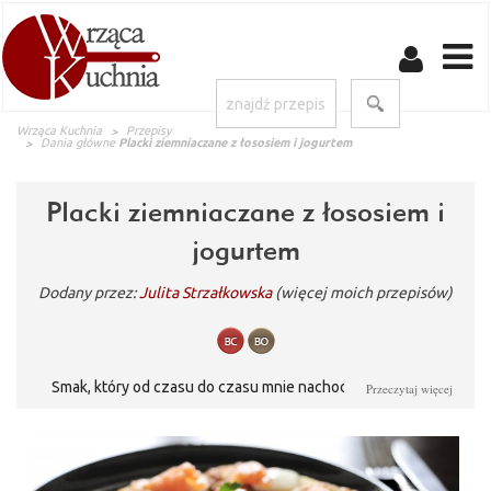
Wrząca Kuchnia
Przepisy
Dania główne
Placki ziemniaczane z łososiem i jogurtem
Placki ziemniaczane z łososiem i
jogurtem
Dodany przez:
Julita Strzałkowska
(więcej moich przepisów)
Smak, który od czasu do czasu mnie nachodzi i muszę się
Przeczytaj więcej
poddać... to niewątpliwie placki ziemniaczane z łososiem i
jogurtem greckim