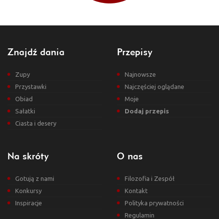
Znajdź dania
Przepisy
Zupy
Najnowsze
Przystawki
Najczęściej oglądane
Obiad
Moje
Sałatki
Dodaj przepis
Ciasta i desery
Na skróty
O nas
Gotują z nami
Filozofia i Zespół
Konkursy
Kontakt
Inspiracje
Polityka prywatności
Regulamin