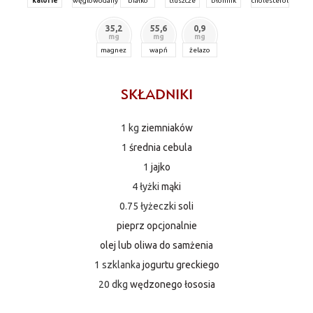
kalorie
węglowodany
białko
tłuszcze
błonnik
cholesterol
35,2
55,6
0,9
mg
mg
mg
magnez
wapń
żelazo
SKŁADNIKI
1 kg
ziemniaków
1
średnia cebula
1
jajko
4 łyżki
mąki
0.75 łyżeczki
soli
pieprz opcjonalnie
olej lub oliwa do samżenia
1 szklanka
jogurtu greckiego
20 dkg
wędzonego łososia