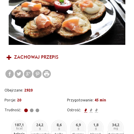
ZACHOWAJ PRZEPIS
Obejrzane:
2920
Porcje:
20
Przygotowanie:
45 min
Trudność:
Ostrość:
187,1
24,2
8,6
6,9
1,8
36,2
kcal
g
g
g
g
mg