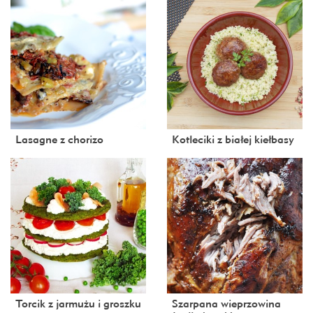
Lasagne z chorizo
Kotleciki z białej kiełbasy
Torcik z jarmużu i groszku
Szarpana wieprzowina