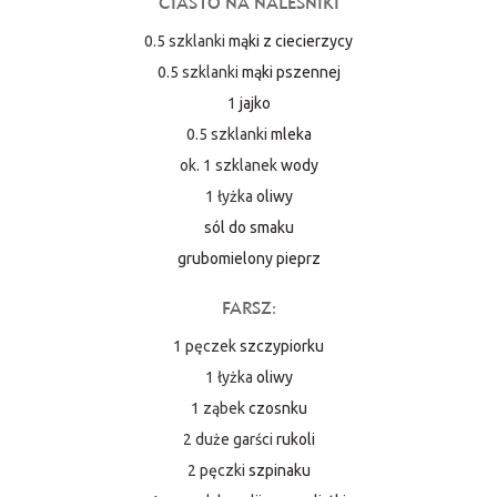
CIASTO NA NALEŚNIKI
0.5 szklanki
mąki z ciecierzycy
0.5 szklanki
mąki pszennej
1
jajko
0.5 szklanki
mleka
ok. 1 szklanek
wody
1 łyżka
oliwy
sól do smaku
grubomielony pieprz
FARSZ:
1 pęczek
szczypiorku
1 łyżka
oliwy
1 ząbek
czosnku
2 duże garści
rukoli
2 pęczki
szpinaku