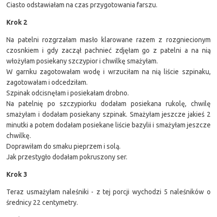
Ciasto odstawiałam na czas przygotowania farszu.
Krok 2
Na patelni rozgrzałam masło klarowane razem z rozgniecionym
czosnkiem i gdy zaczął pachnieć zdjęłam go z patelni a na nią
włożyłam posiekany szczypior i chwilkę smażyłam.
W garnku zagotowałam wodę i wrzuciłam na nią liście szpinaku,
zagotowałam i odcedziłam.
Szpinak odcisnęłam i posiekałam drobno.
Na patelnię po szczypiorku dodałam posiekana rukolę, chwilę
smażyłam i dodałam posiekany szpinak. Smażyłam jeszcze jakieś 2
minutki a potem dodałam posiekane liście bazylii i smażyłam jeszcze
chwilkę.
Doprawiłam do smaku pieprzem i solą.
Jak przestygło dodałam pokruszony ser.
Krok 3
Teraz usmażyłam naleśniki - z tej porcji wychodzi 5 naleśników o
średnicy 22 centymetry.