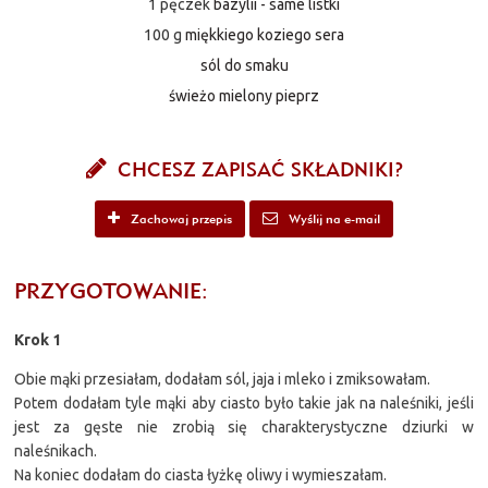
1 pęczek
bazylii - same listki
100 g
miękkiego koziego sera
sól do smaku
świeżo mielony pieprz
CHCESZ ZAPISAĆ SKŁADNIKI?
Zachowaj przepis
Wyślij na e-mail
PRZYGOTOWANIE:
Krok 1
Obie mąki przesiałam, dodałam sól, jaja i mleko i zmiksowałam.
Potem dodałam tyle mąki aby ciasto było takie jak na naleśniki, jeśli
jest za gęste nie zrobią się charakterystyczne dziurki w
naleśnikach.
Na koniec dodałam do ciasta łyżkę oliwy i wymieszałam.