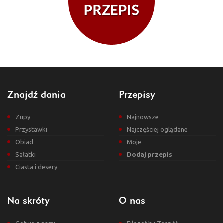
Znajdź dania
Przepisy
Zupy
Najnowsze
Przystawki
Najczęściej oglądane
Obiad
Moje
Sałatki
Dodaj przepis
Ciasta i desery
Na skróty
O nas