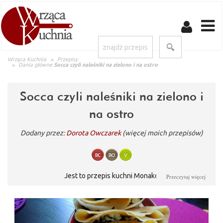
Wrząca Kuchnia
Przepisy
Dania główne
Socca czyli naleśniki na zielono i na ostro
Socca czyli naleśniki na zielono i
na ostro
Dodany przez:
Dorota Owczarek
(więcej moich przepisów)
Jest to przepis kuchni Monako
Przeczytaj więcej