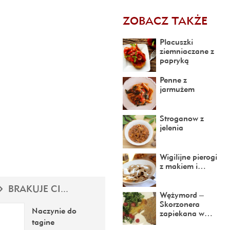
ZOBACZ TAKŻE
Placuszki
ziemniaczane z
papryką
Penne z
jarmużem
Stroganow z
jelenia
Wigilijne pierogi
z makiem i…
BRAKUJE CI...
Wężymord –
Skorzonera
Naczynie do
zapiekana w…
tagine