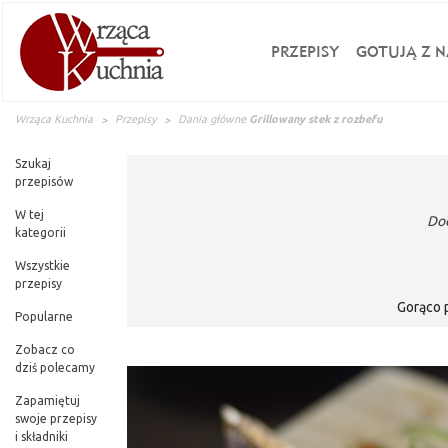
PRZEPISY
GOTUJĄ Z N
Wrząca Kuchnia
Przepisy
Dania główne
Grillowany stek z rozbefu
Szukaj
przepisów
W tej
Do
kategorii
Wszystkie
przepisy
Gorąco 
Popularne
Zobacz co
dziś polecamy
Zapamiętuj
swoje przepisy
i składniki