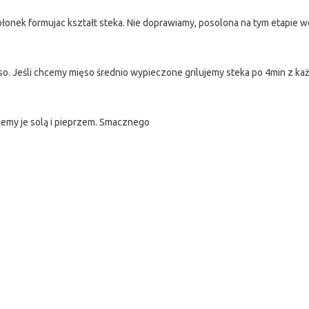
łonek formujac kształt steka. Nie doprawiamy, posolona na tym etapie wo
so. Jeśli chcemy mięso średnio wypieczone grilujemy steka po 4min z każ
pujemy je solą i pieprzem. Smacznego