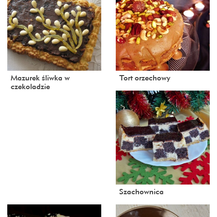
Mazurek śliwka w
Tort orzechowy
czekoladzie
Szachownica