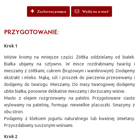
Zachowaj przepis
Wyślij na e-mail
PRZYGOTOWANIE:
Krok 1
Wiśnie kroimy na mniejsze części. Żółtka oddzielamy od białek.
Białka ubijamy na sztywno. W misce rozdrabniamy twaróg i
mieszamy z żółtkami, cukrem (brązowym i wanilinowym). Dodajemy
ekstrakt i mleko. Mąkę, sól i proszek do pieczenia przesiewamy i
dodajemy do twarogu. Mieszamy. Do masy twarogowej dodajemy
ubite białka, ponownie delikatnie mieszamy i dorzucamy wiśnie.
Masło z olejem rozgrzewamy na patelni. Przygotowane ciasto
wylewamy na patelnię, formując niewielkie placuszki. Smażymy z
obu stron.
Podajemy z kleksem jogurtu naturalnego lub kwaśnej śmietany.
Przyozdabiamy suszonymi wiśniami.
Krok 2