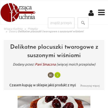
Wrząca Kuchnia
Przepisy
Desery
Delikatne placuszki twarogowe z suszonymi wiśniami
Delikatne placuszki twarogowe z
suszonymi wiśniami
Dodany przez:
Pani Smaczna
(więcej moich przepisów)
Czasem kupuję w sklepie jakiś produkt z myślą o zrobieniu z
Przeczytaj więcej
niego jednej rzeczy, a później okazuje się, że robię z niego coś
zupełnie innego :) Twaróg tego dnia kupiłam, aby po
wymieszaniu z odrobiną śmietany i cukru, smarować nim (na
życzenie męża) kanapki w sobotni poranek. W ostatniej chwili