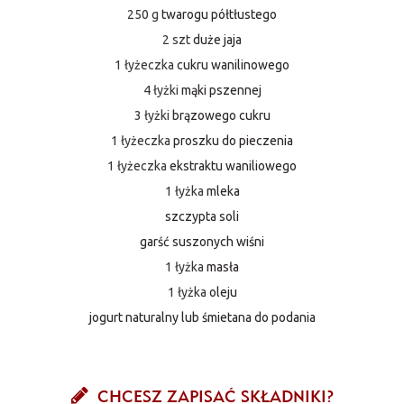
250 g
twarogu półtłustego
2 szt
duże jaja
1 łyżeczka
cukru wanilinowego
4 łyżki
mąki pszennej
3 łyżki
brązowego cukru
1 łyżeczka
proszku do pieczenia
1 łyżeczka
ekstraktu waniliowego
1 łyżka
mleka
szczypta soli
garść suszonych wiśni
1 łyżka
masła
1 łyżka
oleju
jogurt naturalny lub śmietana do podania
CHCESZ ZAPISAĆ SKŁADNIKI?