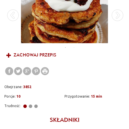
zmieniłam jednak plany i twaróg w towarzystwie suszonych
wiśni stał się składnikiem placuszków, a jogurt naturalny /
kwaśna śmietana posłużyła do ich polania. Pozycja obowiązkowa
do przetestowania! :) Rozpływają się w ustach i są bardzo
delikatne.
ZACHOWAJ PRZEPIS
Obejrzane:
3852
Porcje:
10
Przygotowanie:
15 min
Trudność:
SKŁADNIKI