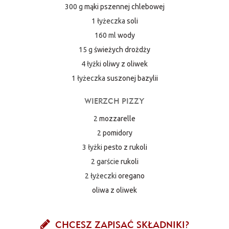
300 g
mąki pszennej chlebowej
1 łyżeczka
soli
160 ml
wody
15 g
świeżych drożdży
4 łyżki
oliwy z oliwek
1 łyżeczka
suszonej bazylii
WIERZCH PIZZY
2
mozzarelle
2
pomidory
3 łyżki
pesto z rukoli
2 garście
rukoli
2 łyżeczki
oregano
oliwa z oliwek
CHCESZ ZAPISAĆ SKŁADNIKI?