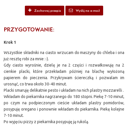
Zachowaj przepis
Wyślij na e-mail
PRZYGOTOWANIE:
Krok 1
Wszystkie składniki na ciasto wrzucam do maszyny do chleba i ona
już resztę robi za mnie :-).
Gdy ciasto wyrośnie, dzielę je na 2 części i rozwałkowuję na 2
cienkie placki, które przekładam później na blachę wyłożoną
papierem do pieczenia. Przykrywam ściereczką i pozwalam im
urosnąć, co trwa około 30-40 minut.
Placki smaruję delikatnie pesto i układam na nich plastry mozzarelli .
Wkładam do piekarnika nagrzanego do 180 stopni. Piekę 7-10 minut,
po czym na podpieczonym cieście układam plastry pomidorów,
posypuję oregano i ponownie wkładam do piekarnika. Piekę kolejne
7-10 minut.
Po wyjęciu pizzy z piekarnika posypuję ją rukolą.