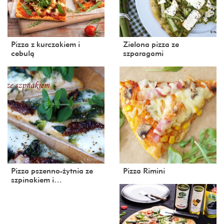
Pizza z kurczakiem i
Zielona pizza ze
cebulą
szparagami
Pizza pszenno-żytnia ze
Pizza Rimini
szpinakiem i…