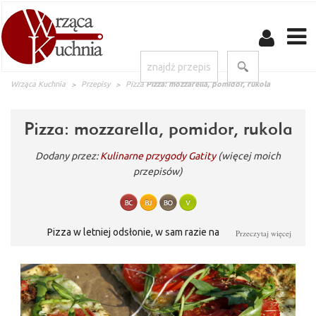
Wrząca Kuchnia
Przepisy
Pizza
Pizza: mozzarella, pomidor, rukola
Pizza: mozzarella, pomidor, rukola
Dodany przez:
Kulinarne przygody Gatity
(więcej moich
przepisów)
Pizza w letniej odsłonie, w sam razie na upalne dni.
Przeczytaj więcej