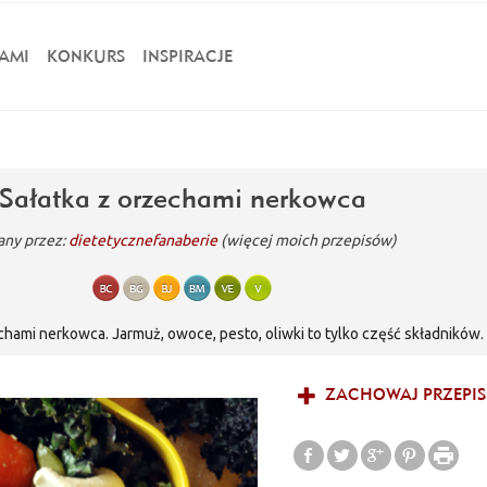
AMI
KONKURS
INSPIRACJE
Sałatka z orzechami nerkowca
ny przez:
dietetycznefanaberie
(więcej moich przepisów)
echami nerkowca. Jarmuż, owoce, pesto, oliwki to tylko część składników
jest idealna do lunchboxa!
ZACHOWAJ PRZEPIS