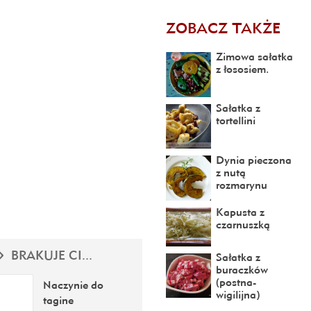
ZOBACZ TAKŻE
Zimowa sałatka
z łososiem.
Sałatka z
tortellini
Dynia pieczona
z nutą
rozmarynu
Kapusta z
czarnuszką
BRAKUJE CI...
Sałatka z
buraczków
(postna-
Naczynie do
wigilijna)
tagine