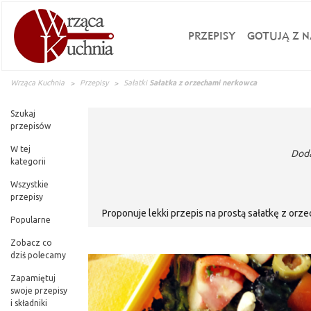
PRZEPISY
GOTUJĄ Z N
Wrząca Kuchnia
Przepisy
Sałatki
Sałatka z orzechami nerkowca
Szukaj
przepisów
W tej
Doda
kategorii
Wszystkie
przepisy
Proponuje lekki przepis na prostą sałatkę z orz
Popularne
Zobacz co
dziś polecamy
Zapamiętuj
swoje przepisy
i składniki