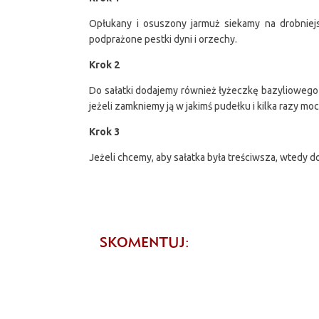
Opłukany i osuszony jarmuż siekamy na drobniej
podprażone pestki dyni i orzechy.
Krok 2
Do sałatki dodajemy również łyżeczkę bazyliowego p
jeżeli zamkniemy ją w jakimś pudełku i kilka razy 
Krok 3
Jeżeli chcemy, aby sałatka była treściwsza, wtedy d
SKOMENTUJ: