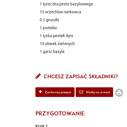
1 łyżeczka
pesto bazyliowego
10
orzechów nerkowca
0.5
gruszki
1
pomidor
1 łyżka
pestek dyni
10
oliwek zielonych
1 garść
bazylii
CHCESZ ZAPISAĆ SKŁADNIKI?
Zachowaj przepis
Wyślij na e-mail
PRZYGOTOWANIE:
Krok 1