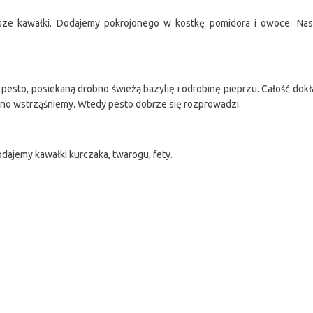
sze kawałki. Dodajemy pokrojonego w kostkę pomidora i owoce. Nast
esto, posiekaną drobno świeżą bazylię i odrobinę pieprzu. Całość dokła
mocno wstrząśniemy. Wtedy pesto dobrze się rozprowadzi.
odajemy kawałki kurczaka, twarogu, fety.