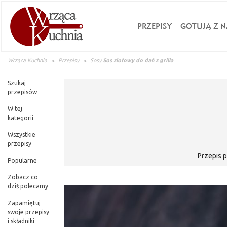
PRZEPISY
GOTUJĄ Z N
Wrząca Kuchnia
Przepisy
Sosy
Sos ziołowy do dań z grilla
Szukaj
przepisów
W tej
kategorii
Wszystkie
przepisy
Przepis 
Popularne
Zobacz co
dziś polecamy
Zapamiętuj
swoje przepisy
i składniki