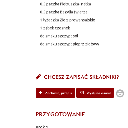
0.5 pęczka
Pietruszka- natka
0.5 pęczka
Bazylia świerza
1 łyżeczka
Zioła prowansalskie
1 ząbek
czosnek
do smaku szczypt
sól
do smaku szczypt
pieprz ziołowy
CHCESZ ZAPISAĆ SKŁADNIKI?
Zachowaj przepis
Wyślij na e-mail
PRZYGOTOWANIE:
Krok 1