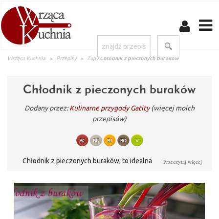
Wrząca Kuchnia
Przepisy
Zupy
Chłodnik z pieczonych buraków
Chłodnik z pieczonych buraków
Dodany przez:
Kulinarne przygody Gatity
(więcej moich
przepisów)
Chłodnik z pieczonych buraków, to idealna propozycja do
Przeczytaj więcej
letniego menu. Niedawno zakochałam się w pieczonych
burakach. Generalnie bardzo lubię pieczone warzywa, ponieważ
ta forma ich obróbki wydobywa z nich cały smak i aromat. Buraki
piekę od niedawna i stąd pojawił się pomysł na chłodnik.
Chłodnik najlepiej smakuje na drugi dzień, kiedy wszystkie smaki