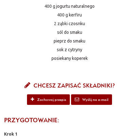
400 g
jogurtu naturalnego
400 g
kerfiru
2 ząbki
czosnku
sól do smaku
pieprz do smaku
sok z cytryny
posiekany koperek
CHCESZ ZAPISAĆ SKŁADNIKI?
Zachowaj przepis
Wyślij na e-mail
PRZYGOTOWANIE:
Krok 1