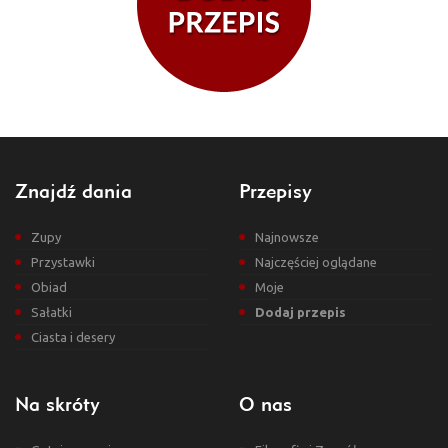
Znajdź dania
Przepisy
Zupy
Najnowsze
Przystawki
Najczęściej oglądane
Obiad
Moje
Sałatki
Dodaj przepis
Ciasta i desery
Na skróty
O nas