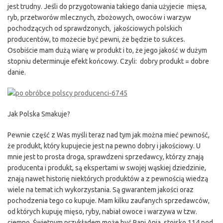
jest trudny. Jeśli do przygotowania takiego dania użyjecie mięsa,
ryb, przetworów mlecznych, zbożowych, owoców i warzyw
pochodzących od sprawdzonych, jakościowych polskich
producentów, to możecie być pewni, że będzie to sukces.
Osobiście mam dużą wiarę w produkt i to, że jego jakość w dużym
stopniu determinuje efekt końcowy. Czyli: dobry produkt = dobre
danie.
Jak Polska Smakuje?
Pewnie część z Was myśli teraz nad tym jak można mieć pewność,
że produkt, który kupujecie jest na pewno dobry i jakościowy. U
mnie jest to prosta droga, sprawdzeni sprzedawcy, którzy znają
producenta i produkt, są ekspertami w swojej wąskiej dziedzinie,
znają nawet historię niektórych produktów a z pewnością wiedzą
wiele na temat ich wykorzystania. Są gwarantem jakości oraz
pochodzenia tego co kupuje. Mam kilku zaufanych sprzedawców,
od których kupuję mięso, ryby, nabiał owoce i warzywa w tzw.
ciemno. Świetnym przykładem może być Pani Ania, stoisko 114 pod