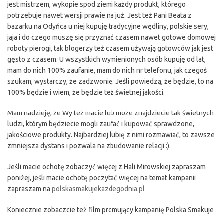
jest mistrzem, wykopie spod ziemi każdy produkt, którego
potrzebuje nawet wersji prawie na już. Jest też Pani Beata z
bazarku na Odyńca u niej kupuję tradycyjne wędliny, polskie sery,
jaja i do czego muszę się przyznać czasem nawet gotowe domowej
roboty pierogi, tak blogerzy też czasem używają gotowców jak jest
gęsto z czasem. U wszystkich wymienionych osób kupuję od lat,
mam do nich 100% zaufanie, mam do nich nr telefonu, jak czegoś
szukam, wystarczy, że zadzwonię. Jeśli powiedzą, że będzie, to na
100% będzie i wiem, że będzie też świetnej jakości.
Mam nadzieję, że Wy też macie lub może znajdziecie tak świetnych
ludzi, którym będziecie mogli zaufać i kupować sprawdzone,
jakościowe produkty. Najbardziej lubię z nimi rozmawiać, to zawsze
zmniejsza dystans i pozwala na zbudowanie relacji :).
Jeśli macie ochotę zobaczyć więcej z Hali Mirowskiej zapraszam
poniżej, jeśli macie ochotę poczytać więcej na temat kampanii
zapraszam na
polskasmakujekazdegodnia.pl
Koniecznie zobaczcie też film promujący kampanię Polska Smakuje