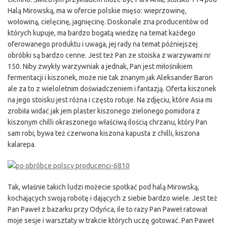
Halą Mirowską, ma w ofercie polskie mięso: wieprzowinę,
wołowiną, cielęcinę, jagnięcinę. Doskonale zna producentów od
których kupuje, ma bardzo bogatą wiedzę na temat każdego
oferowanego produktu i uwaga, jej rady na temat późniejszej
obróbki są bardzo cenne. Jest też Pan ze stoiska z warzywami nr
150. Niby zwykły warzywniak a jednak, Pan jest miłośnikiem
fermentacji i kiszonek, może nie tak znanym jak Aleksander Baron
ale za to z wieloletnim doświadczeniem i fantazją. Oferta kiszonek
na jego stoisku jest różna i często rotuje. Na zdjęciu, które Asia mi
zrobiła widać jak jem plaster kiszonego zielonego pomidora z
kiszonym chilli okraszonego właściwą ilością chrzanu, który Pan
sam robi, bywa też czerwona kiszona kapusta z chilli, kiszona
kalarepa.
Tak, właśnie takich ludzi możecie spotkać pod halą Mirowską,
kochających swoją robotę i dających z siebie bardzo wiele. Jest też
Pan Paweł z bazarku przy Odyńca, ile to razy Pan Paweł ratował
moje sesje i warsztaty w trakcie których uczę gotować. Pan Paweł