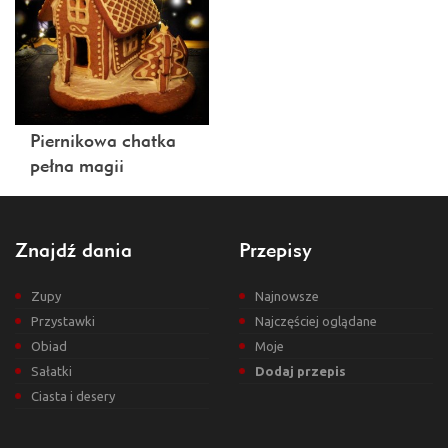
Piernikowa chatka
pełna magii
Znajdź dania
Przepisy
Zupy
Najnowsze
Przystawki
Najczęściej oglądane
Obiad
Moje
Sałatki
Dodaj przepis
Ciasta i desery