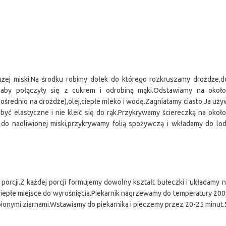
j miski.Na środku robimy dołek do którego rozkruszamy drożdże,dod
,aby połączyły się z cukrem i odrobiną mąki.Odstawiamy na okoł
ośrednio na drożdże),olej,ciepłe mleko i wodę.Zagniatamy ciasto.Ja uży
ć elastyczne i nie kleić się do rąk.Przykrywamy ściereczką na okoł
do naoliwionej miski,przykrywamy folią spożywczą i wkładamy do lod
 porcji.Z każdej porcji formujemy dowolny kształt bułeczki i układamy
ciepłe miejsce do wyrośnięcia.Piekarnik nagrzewamy do temperatury 200
ionymi ziarnami.Wstawiamy do piekarnika i pieczemy przez 20-25 minut.