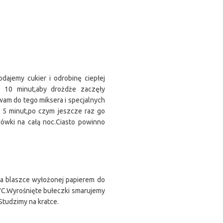
ajemy cukier i odrobinę ciepłej
o 10 minut,aby drożdże zaczęły
wam do tego miksera i specjalnych
o 5 minut,po czym jeszcze raz go
ówki na całą noc.Ciasto powinno
 na blaszce wyłożonej papierem do
′C.Wyrośnięte bułeczki smarujemy
Studzimy na kratce.