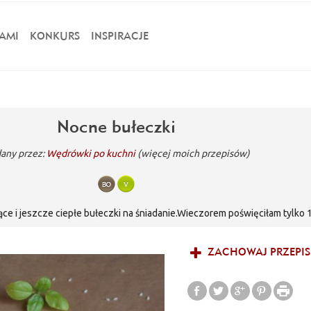
AMI
KONKURS
INSPIRACJE
Nocne bułeczki
any przez:
Wędrówki po kuchni
(więcej moich przepisów)
ące i jeszcze ciepłe bułeczki na śniadanie.Wieczorem poświęciłam tylko
5 minutach przygotowań i pieczeniu mogłam już cieszyć się bułeczkami.
ZACHOWAJ PRZEPIS