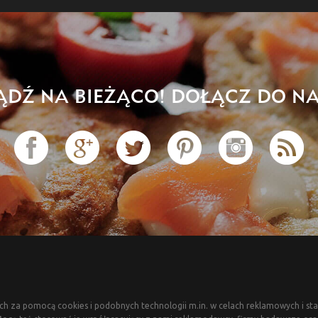
ĄDŹ NA BIEŻĄCO! DOŁĄCZ DO NA
ch za pomocą cookies i podobnych technologii m.in. w celach reklamowych i sta