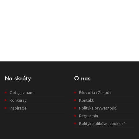
Na skróty
O nas
Gotują z nami
Filozofia i Zespół
Konkursy
Kontakt
Inspiracje
Polityka prywatności
Regulamin
Polityka plików „cookies”