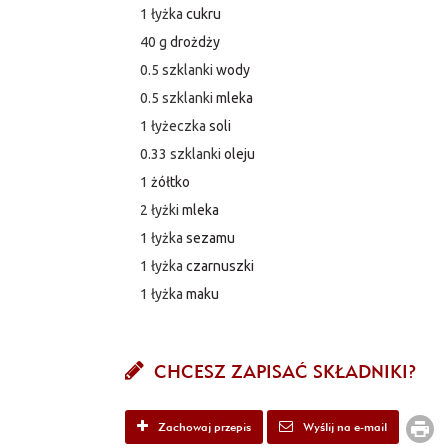
1 łyżka
cukru
40 g
drożdży
0.5 szklanki
wody
0.5 szklanki
mleka
1 łyżeczka
soli
0.33 szklanki
oleju
1
żółtko
2 łyżki
mleka
1 łyżka
sezamu
1 łyżka
czarnuszki
1 łyżka
maku
CHCESZ ZAPISAĆ SKŁADNIKI?
Zachowaj przepis
Wyślij na e-mail