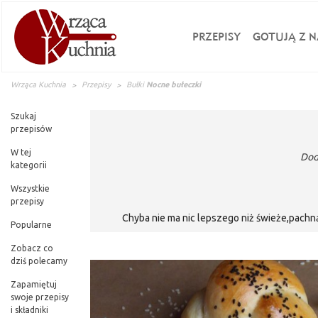
PRZEPISY
GOTUJĄ Z N
Wrząca Kuchnia
Przepisy
Bułki
Nocne bułeczki
Szukaj
przepisów
W tej
Dod
kategorii
Wszystkie
przepisy
Chyba nie ma nic lepszego niż świeże,pachn
Popularne
ciasta.Rano po 1
Zobacz co
dziś polecamy
Zapamiętuj
swoje przepisy
i składniki