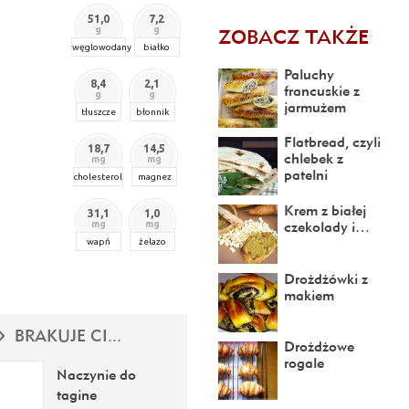
51,0
7,2
ZOBACZ TAKŻE
g
g
węglowodany
białko
Paluchy
8,4
2,1
francuskie z
g
g
jarmużem
tłuszcze
błonnik
Flatbread, czyli
18,7
14,5
chlebek z
mg
mg
patelni
cholesterol
magnez
Krem z białej
31,1
1,0
czekolady i…
mg
mg
wapń
żelazo
Drożdżówki z
makiem
BRAKUJE CI...
Drożdżowe
rogale
Naczynie do
tagine