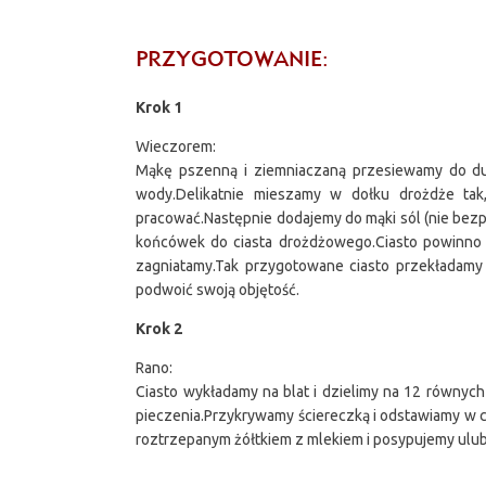
PRZYGOTOWANIE:
Krok 1
Wieczorem:
Mąkę pszenną i ziemniaczaną przesiewamy do duże
wody.Delikatnie mieszamy w dołku drożdże tak
pracować.Następnie dodajemy do mąki sól (nie bezp
końcówek do ciasta drożdżowego.Ciasto powinno by
zagniatamy.Tak przygotowane ciasto przekładamy 
podwoić swoją objętość.
Krok 2
Rano:
Ciasto wykładamy na blat i dzielimy na 12 równych
pieczenia.Przykrywamy ściereczką i odstawiamy w 
roztrzepanym żółtkiem z mlekiem i posypujemy ulub