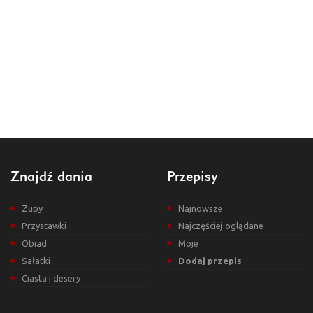
Znajdź dania
Przepisy
Zupy
Najnowsze
Przystawki
Najczęściej oglądane
Obiad
Moje
Sałatki
Dodaj przepis
Ciasta i desery