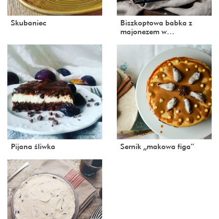
Skubaniec
Biszkoptowa babka z
majonezem w…
Pijana śliwka
Sernik „makowa figa”