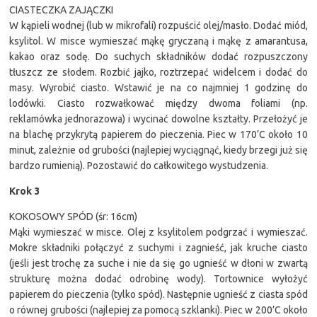
CIASTECZKA ZAJĄCZKI
W kąpieli wodnej (lub w mikrofali) rozpuścić olej/masło. Dodać miód,
ksylitol. W misce wymieszać mąkę gryczaną i mąkę z amarantusa,
kakao oraz sodę. Do suchych składników dodać rozpuszczony
tłuszcz ze słodem. Rozbić jajko, roztrzepać widelcem i dodać do
masy. Wyrobić ciasto. Wstawić je na co najmniej 1 godzinę do
lodówki. Ciasto rozwałkować między dwoma foliami (np.
reklamówka jednorazowa) i wycinać dowolne kształty. Przełożyć je
na blachę przykrytą papierem do pieczenia. Piec w 170’C około 10
minut, zależnie od grubości (najlepiej wyciągnąć, kiedy brzegi już się
bardzo rumienią). Pozostawić do całkowitego wystudzenia.
Krok 3
KOKOSOWY SPÓD (śr: 16cm)
Mąki wymieszać w misce. Olej z ksylitolem podgrzać i wymieszać.
Mokre składniki połączyć z suchymi i zagnieść, jak kruche ciasto
(jeśli jest trochę za suche i nie da się go ugnieść w dłoni w zwartą
strukturę można dodać odrobinę wody). Tortownice wyłożyć
papierem do pieczenia (tylko spód). Następnie ugnieść z ciasta spód
o równej grubości (najlepiej za pomocą szklanki). Piec w 200’C około