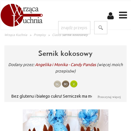
Wrząca Kuchnia
Przepisy
Ciasta
Sernik kokosowy
Sernik kokosowy
Dodany przez:
Angelika i Monika - Candy Pandas
(więcej moich
przepisów)
Bez glutenu i białego cukru! Serniczek ma mocno kokosowy
Przeczytaj więcej
spód, delikatnie kokosową masę serową - z interesującą
strukturą nasionek chia. Wszystko przełamane kakaowymi
amarantusowymi ciasteczkami. Całość jest bardzo delikatna,
smaczna i dodatkowo cudnie urocza :)