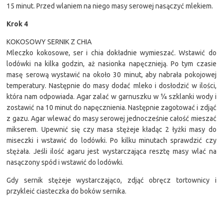
15 minut. Przed wlaniem na niego masy serowej nasączyć mlekiem.
Krok 4
KOKOSOWY SERNIK Z CHIA
Mleczko kokosowe, ser i chia dokładnie wymieszać. Wstawić do
lodówki na kilka godzin, aż nasionka napęcznieją. Po tym czasie
masę serową wystawić na około 30 minut, aby nabrała pokojowej
temperatury. Następnie do masy dodać mleko i dosłodzić w ilości,
która nam odpowiada. Agar zalać w garnuszku w ¼ szklanki wody i
zostawić na 10 minut do napęcznienia. Następnie zagotować i zdjąć
z gazu. Agar wlewać do masy serowej jednocześnie całość mieszać
mikserem. Upewnić się czy masa stężeje kładąc 2 łyżki masy do
miseczki i wstawić do lodówki. Po kilku minutach sprawdzić czy
stężała. Jeśli ilość agaru jest wystarczająca resztę masy wlać na
nasączony spód i wstawić do lodówki.
Gdy sernik stężeje wystarczająco, zdjąć obręcz tortownicy i
przykleić ciasteczka do boków sernika.