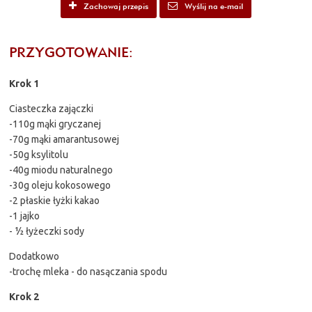
Zachowaj przepis
Wyślij na e-mail
PRZYGOTOWANIE:
Krok 1
Ciasteczka zajączki
-110g mąki gryczanej
-70g mąki amarantusowej
-50g ksylitolu
-40g miodu naturalnego
-30g oleju kokosowego
-2 płaskie łyżki kakao
-1 jajko
- ½ łyżeczki sody
Dodatkowo
-trochę mleka - do nasączania spodu
Krok 2