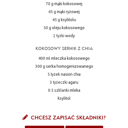
70 g
mąki kokosowej
45 g
mąki ryżowej
45 g
ksylitolu
50 g
oleju kokosowego
2 łyżki
wody
KOKOSOWY SERNIK Z CHIA
400 ml
mleczka kokosowego
300 g
serka homogenizowanego
5 łyżek
nasion chia
3 łyżeczki
agaru
0.5 szklanki
mleka
ksylitol
CHCESZ ZAPISAĆ SKŁADNIKI?