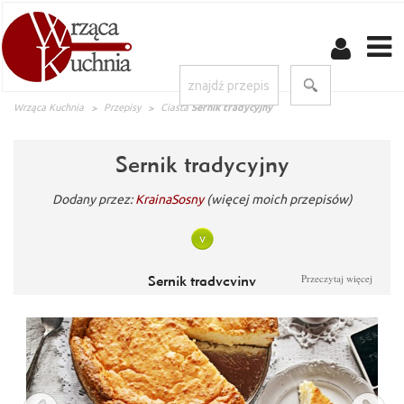
Wrząca Kuchnia
Przepisy
Ciasta
Sernik tradycyjny
Sernik tradycyjny
Dodany przez:
KrainaSosny
(więcej moich przepisów)
Przeczytaj więcej
Sernik tradycyjny
Sernik tradycyjny- to przepis odziedziczony po babci. jest to
wspomnienie smaku dzieciństwa.Typowe składniki z odrobiną
pasji mogą czynić cuda :) Każdy na swój domowy przepis na
najbardziej prosty i tradycyjny sernik. ten rodzaj przepisu jest
świetną podstawą dla dalszych sernikowych eksperymentów.
Jeśli chce się eksperymentować warto najpierw opanować