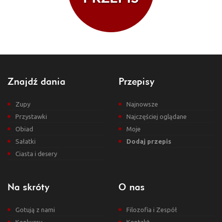
Znajdź dania
Przepisy
Zupy
Najnowsze
Przystawki
Najczęściej oglądane
Obiad
Moje
Sałatki
Dodaj przepis
Ciasta i desery
Na skróty
O nas
Gotują z nami
Filozofia i Zespół