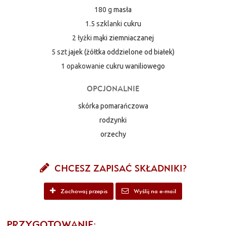
180 g
masła
1.5 szklanki
cukru
2 łyżki
mąki ziemniaczanej
5 szt
jajek (żółtka oddzielone od białek)
1 opakowanie
cukru waniliowego
OPCJONALNIE
skórka pomarańczowa
rodzynki
orzechy
CHCESZ ZAPISAĆ SKŁADNIKI?
Zachowaj przepis
Wyślij na e-mail
PRZYGOTOWANIE: