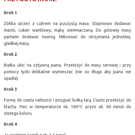
Krok 1
Żółtka utrzeć z cukrem na puszystą masę. Stopniowo dodawać
masło, cukier waniliowy, mąkę ziemniaczaną. Do gotowej masy
partiami dodawać twaróg. Miksować do otrzymania jednolitej,
gładkiej masy.
Krok 2
Białka ubić na sztywną pianę. Przełożyć do masy serowej i przy
pomocy łyżki delikatnie wymieszać (nie za długo aby piana nie
opadła).
Krok 3
Formę do ciasta natłuścić i posypać bułką tarą. Ciasto przełożyć do
blachy. Piec w temperaturze ok. 180ºC przez ok. 60 minut do
złotego koloru.
Krok 4
Ja upiekłem sernik z ok. 1,5 porcji.