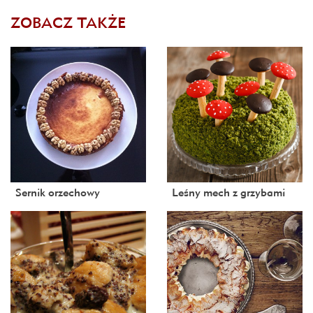
ZOBACZ TAKŻE
Sernik orzechowy
Leśny mech z grzybami