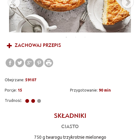
sernikowe podstawy do czego Was serdecznie namawiam.
Przepis na ten sernik od lat jest w mojej rodzinie dlatego jest
pewniakiem jeśli chodzi o jego zrobienie. wyjdzie na 100%
gwarantuję :) Jak go zrobić? Żółtka utrzeć z cukrem na puszystą
masę. Stopniowo dodawać masło, cukier waniliowy, mąkę
ziemniaczaną. Do gotowej masy partiami dodawać twaróg.
ZACHOWAJ PRZEPIS
Miksować do otrzymania jednolitej, gładkiej masy.
Obejrzane:
59107
Porcje:
15
Przygotowanie:
90 min
Trudność:
SKŁADNIKI
CIASTO
750 g
twarogu trzykrotnie mielonego