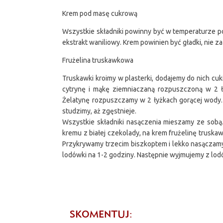
Krem pod masę cukrową
Wszystkie składniki powinny być w temperaturze po
ekstrakt waniliowy. Krem powinien być gładki, nie za 
Frużelina truskawkowa
Truskawki kroimy w plasterki, dodajemy do nich cu
cytrynę i mąkę ziemniaczaną rozpuszczoną w 2 
Żelatynę rozpuszczamy w 2 łyżkach gorącej wody.
studzimy, aż zgęstnieje.
Wszystkie składniki nasączenia mieszamy ze sobą.
kremu z białej czekolady, na krem frużelinę trusk
Przykrywamy trzecim biszkoptem i lekko nasączamy
lodówki na 1-2 godziny. Następnie wyjmujemy z lo
SKOMENTUJ: