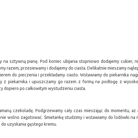
my na sztywną pianę. Pod koniec ubijania stopniowo dodajemy cukier, ni
zamy razem, przesiewamy i dodajemy do ciasta. Delikatnie mieszamy najle
erem do pieczenia i przekładamy ciasto. Wstawiamy do piekarnika na
y z piekarnika i upuszczamy go razem z formą na podłogę z wysok
cy dopiero po całkowitym wystudzeniu ciasta.
maną czekoladę. Podgrzewamy cały czas mieszając do momentu, aż cze
ki nie wolno zagotować. Śmietankę studzimy i wstawiamy do lodówki na 
a do uzyskania gęstego kremu.