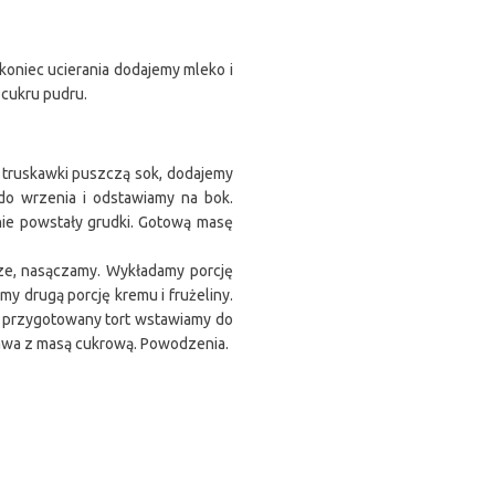
koniec ucierania dodajemy mleko i
- cukru pudru.
y truskawki puszczą sok, dodajemy
o wrzenia i odstawiamy na bok.
nie powstały grudki. Gotową masę
rze, nasączamy. Wykładamy porcję
y drugą porcję kremu i frużeliny.
k przygotowany tort wstawiamy do
bawa z masą cukrową. Powodzenia.