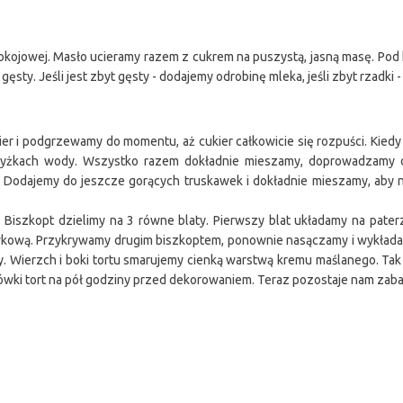
kojowej. Masło ucieramy razem z cukrem na puszystą, jasną masę. Pod 
gęsty. Jeśli jest zbyt gęsty - dodajemy odrobinę mleka, jeśli zbyt rzadki 
kier i podgrzewamy do momentu, aż cukier całkowicie się rozpuści. Kied
łyżkach wody. Wszystko razem dokładnie mieszamy, doprowadzamy d
 Dodajemy do jeszcze gorących truskawek i dokładnie mieszamy, aby 
 Biszkopt dzielimy na 3 równe blaty. Pierwszy blat układamy na pate
awkową. Przykrywamy drugim biszkoptem, ponownie nasączamy i wykładam
. Wierzch i boki tortu smarujemy cienką warstwą kremu maślanego. Ta
dówki tort na pół godziny przed dekorowaniem. Teraz pozostaje nam za