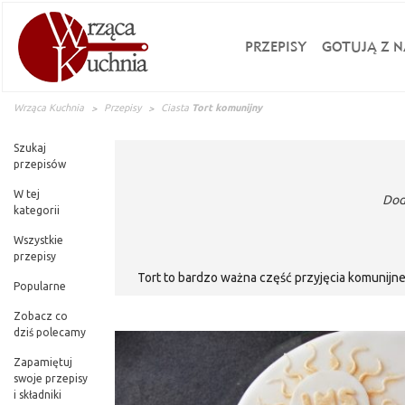
PRZEPISY
GOTUJĄ Z N
Wrząca Kuchnia
Przepisy
Ciasta
Tort komunijny
Szukaj
przepisów
W tej
Dod
kategorii
Wszystkie
przepisy
Tort to bardzo ważna część przyjęcia komunijn
Popularne
deseru wyglądał naprawdę wyjątkowo. I nie trze
udekorować to odświętne ciasto. Tort komunijny
Zobacz co
dziś polecamy
nie będą mogli oprzeć się pokusie jego skosztowan
Zapamiętuj
swoje przepisy
i składniki