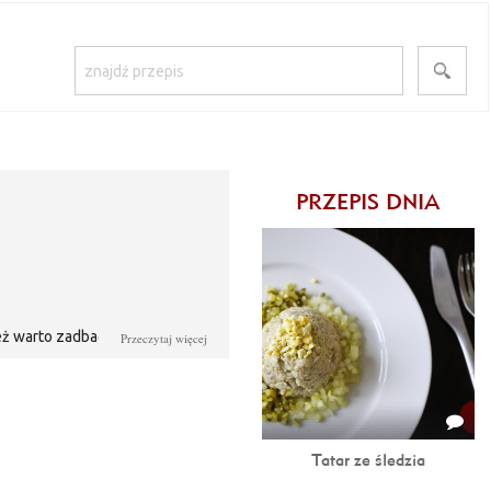
PRZEPIS DNIA
ż warto zadbać, by ten rodzaj
Przeczytaj więcej
na samemu zarówno upiec, jak i
na honorowym miejscu, a goście
wnież o to, aby było to ulubione
Tatar ze śledzia