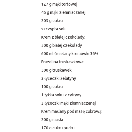
127 g mąki tortowej
45 g mąki ziemniaczanej
203 g cukru
szczypta soli
Krem z białej czekolady:
500 g białej czekolady
600 ml śmietany kremówki 36%
Frużelina truskawkowa:
500 g truskawek
3 łyżeczki żelatyny
100 g cukru
1 łyżka soku z cytryny
2 łyżeczki mąki ziemniaczanej
Krem maślany pod masę cukrową:
200 g masła
170 g cukru pudru