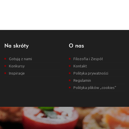
Na skróty
O nas
Gotują z nami
Filozofia i Zespół
Konkursy
Kontakt
Inspiracje
Polityka prywatności
Regulamin
Polityka plików „cookies”