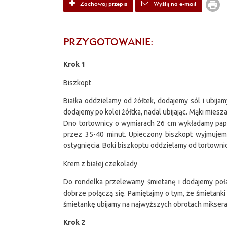
Zachowaj przepis
Wyślij na e-mail
PRZYGOTOWANIE:
Krok 1
Biszkopt
Białka oddzielamy od żółtek, dodajemy sól i ubija
dodajemy po kolei żółtka, nadal ubijając. Mąki mies
Dno tortownicy o wymiarach 26 cm wykładamy papi
przez 35-40 minut. Upieczony biszkopt wyjmujem
ostygnięcia. Boki biszkoptu oddzielamy od tortowni
Krem z białej czekolady
Do rondelka przelewamy śmietanę i dodajemy poła
dobrze połączą się. Pamiętajmy o tym, że śmietan
śmietankę ubijamy na najwyższych obrotach mikser
Krok 2