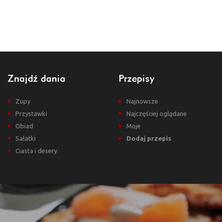
Znajdź dania
Przepisy
Zupy
Najnowsze
Przystawki
Najczęściej oglądane
Obiad
Moje
Sałatki
Dodaj przepis
Ciasta i desery