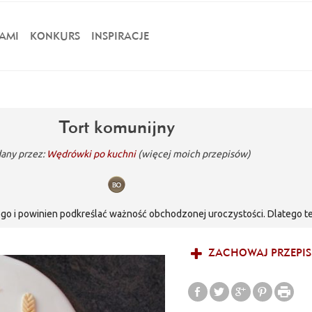
AMI
KONKURS
INSPIRACJE
Tort komunijny
any przez:
Wędrówki po kuchni
(więcej moich przepisów)
ego i powinien podkreślać ważność obchodzonej uroczystości. Dlatego te
ba w tym celu wcale udawać się do cukierni. Przy odrobinie talentu moż
 z pewnością będzie ozdobą każdego stołu. Pięknie przystrojony stanie 
ZACHOWAJ PRZEPIS
ia. Smak tortu jest równie ważny jak i jego wygląd. Dlatego zadbajmy ró
smaki naszej pociechy.