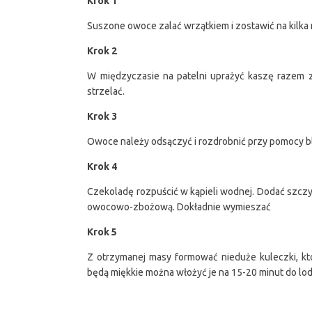
Krok 1
Suszone owoce zalać wrzątkiem i zostawić na kilka 
Krok 2
W międzyczasie na patelni uprażyć kaszę razem z
strzelać.
Krok 3
Owoce należy odsączyć i rozdrobnić przy pomocy b
Krok 4
Czekoladę rozpuścić w kąpieli wodnej. Dodać szczypt
owocowo-zbożową. Dokładnie wymieszać
Krok 5
Z otrzymanej masy formować nieduże kuleczki, któ
będą miękkie można włożyć je na 15-20 minut do lo