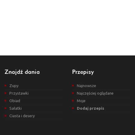
Znajdź dania
Przepisy
Zupy
Najnowsze
Przystawki
Najczęściej oglądane
Obiad
Moje
Sałatki
Dodaj przepis
Ciasta i desery