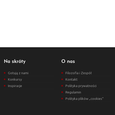
Na skróty
O nas
Gotują z nami
Filozofia i Zespół
Konkursy
Kontakt
Inspiracje
Polityka prywatności
Regulamin
Polityka plików „cookies”