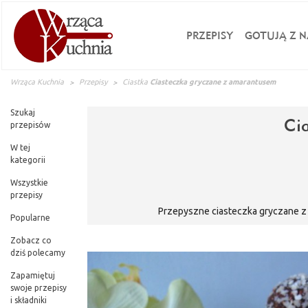
PRZEPISY
GOTUJĄ Z N
Wrząca Kuchnia
Przepisy
Ciastka
Ciasteczka gryczane z amarantusem
Szukaj
Ci
przepisów
W tej
kategorii
Wszystkie
przepisy
Przepyszne ciasteczka gryczane z
Popularne
Zobacz co
dziś polecamy
Zapamiętuj
swoje przepisy
i składniki