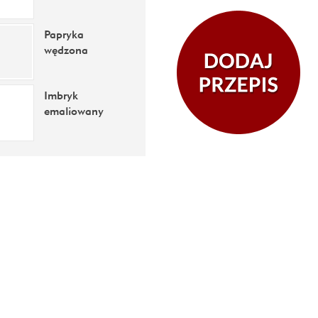
Papryka
wędzona
Imbryk
emaliowany