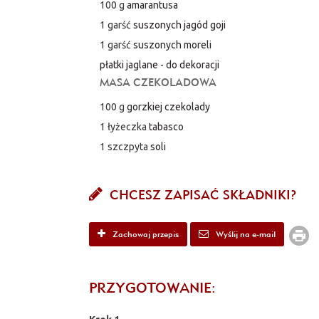
100 g
amarantusa
1 garść
suszonych jagód goji
1 garść
suszonych moreli
płatki jaglane - do dekoracji
MASA CZEKOLADOWA
100 g
gorzkiej czekolady
1 łyżeczka
tabasco
1 szczpyta
soli
CHCESZ ZAPISAĆ SKŁADNIKI?
Zachowaj przepis
Wyślij na e-mail
PRZYGOTOWANIE: