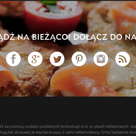
ĄDŹ NA BIEŻĄCO! DOŁĄCZ DO NA
ch za pomocą cookies i podobnych technologii m.in. w celach reklamowych i sta
gą też stosować je współpracujący z nami reklamodawcy, firmy badawcze oraz 