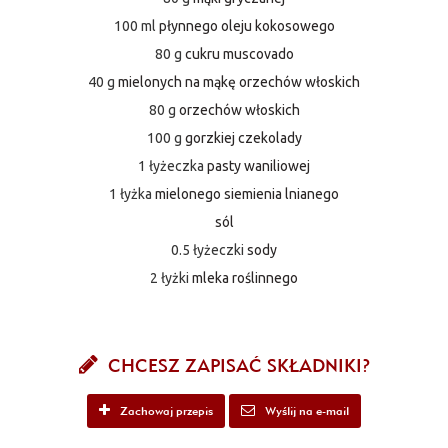
100 ml
płynnego oleju kokosowego
80 g
cukru muscovado
40 g
mielonych na mąkę orzechów włoskich
80 g
orzechów włoskich
100 g
gorzkiej czekolady
1 łyżeczka
pasty waniliowej
1 łyżka
mielonego siemienia lnianego
sól
0.5 łyżeczki
sody
2 łyżki
mleka roślinnego
CHCESZ ZAPISAĆ SKŁADNIKI?
Zachowaj przepis
Wyślij na e-mail