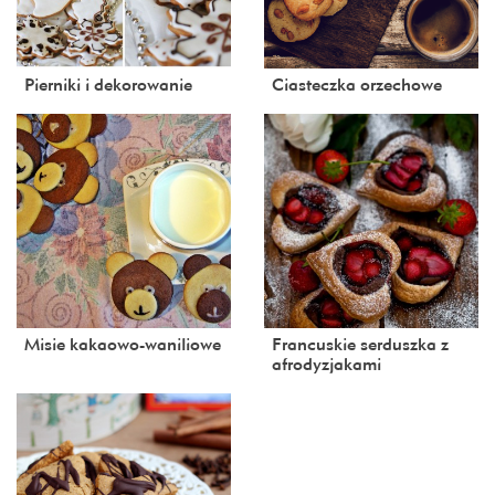
Pierniki i dekorowanie
Ciasteczka orzechowe
Misie kakaowo-waniliowe
Francuskie serduszka z
afrodyzjakami