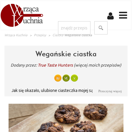
Wrząca Kuchnia
Przepisy
Ciastka
Wegańskie ciastka
Wegańskie ciastka
Dodany przez:
True Taste Hunters
(więcej moich przepisów)
Jak się okazało, ulubione ciasteczka mojej sąsiadki. Dodatek
Przeczytaj więcej
gorzkiej czekolady sprawia, że ciasteczka są mało słodkie,
idealne dla tych, którzy za słodkościami nie przepadają.
Oczywiście, jest również wersja dla "Misiów Puchatków" -
zamieńcie czekoladę na mleczną lub zwiększcie o 1/3 ilość
cukru. Obiecuję, obie wersje - niebo w gębie!