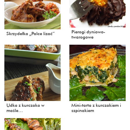
Pierogi dyniowo-
Skrzydełka „Palce lizać”
twarogowe
Udka z kurczaka w
Mini-tarta z kurczakiem i
maśle…
szpinakiem