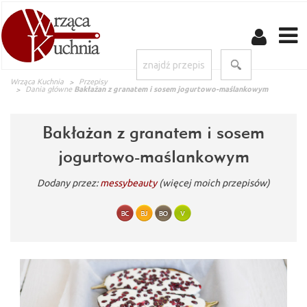
Wrząca Kuchnia
Przepisy
Dania główne
Bakłażan z granatem i sosem jogurtowo-maślankowym
Bakłażan z granatem i sosem
jogurtowo-maślankowym
Dodany przez:
messybeauty
(więcej moich przepisów)