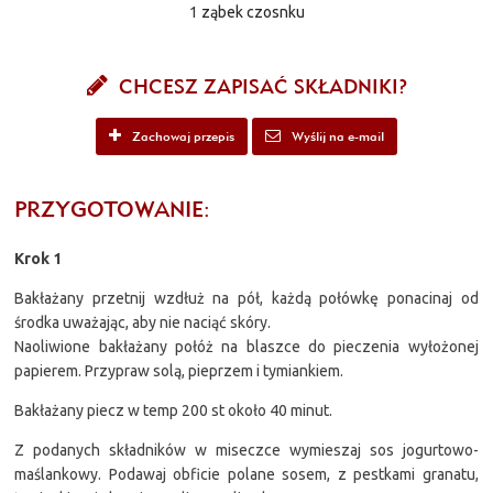
1
ząbek czosnku
CHCESZ ZAPISAĆ SKŁADNIKI?
Zachowaj przepis
Wyślij na e-mail
PRZYGOTOWANIE:
Krok 1
Bakłażany przetnij wzdłuż na pół, każdą połówkę ponacinaj od
środka uważając, aby nie naciąć skóry.
Naoliwione bakłażany połóż na blaszce do pieczenia wyłożonej
papierem. Przypraw solą, pieprzem i tymiankiem.
Bakłażany piecz w temp 200 st około 40 minut.
Z podanych składników w miseczce wymieszaj sos jogurtowo-
maślankowy. Podawaj obficie polane sosem, z pestkami granatu,