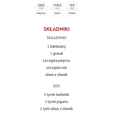
29,6
110,4
0,9
mg
mg
mg
magnez
wapń
żelazo
SKŁADNIKI
SKŁADNIKI
2
bakłażany
1
granat
szczypta pieprzu
szczypta soli
oliwa z oliwek
SOS
5 łyżek
maślanki
5 łyżek
jogurtu
2 łyżki
oliwy z oliwek