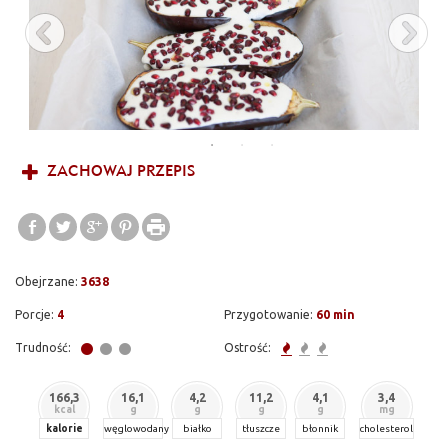
ZACHOWAJ PRZEPIS
Obejrzane:
3638
Porcje:
4
Przygotowanie:
60 min
Trudność:
Ostrość:
166,3
16,1
4,2
11,2
4,1
3,4
kcal
g
g
g
g
mg
kalorie
węglowodany
białko
tłuszcze
błonnik
cholesterol