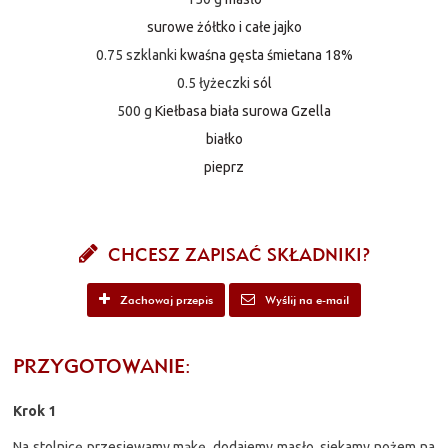
surowe żółtko i całe jajko
0.75 szklanki
kwaśna gęsta śmietana 18%
0.5 łyżeczki
sól
500 g
Kiełbasa biała surowa Gzella
białko
pieprz
CHCESZ ZAPISAĆ SKŁADNIKI?
Zachowaj przepis
Wyślij na e-mail
PRZYGOTOWANIE:
Krok 1
Na stolnicę przesiewamy mąkę, dodajemy masło, siekamy nożem na