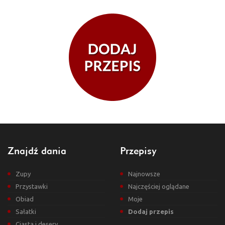
Znajdź dania
Przepisy
Zupy
Najnowsze
Przystawki
Najczęściej oglądane
Obiad
Moje
Sałatki
Dodaj przepis
Ciasta i desery