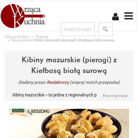
Wrząca Kuchnia
Przepisy
Dania główne
Kibiny mazurskie (pierogi) z Kiełbasą białą surową
Kibiny mazurskie (pierogi) z
Kiełbasą białą surową
Dodany przez:
Redaktorzy
(więcej moich przepisów)
Kibiny mazurskie – to jedna z regionalnych potraw na której
Przeczytaj więcej
smak złożyły się historyczne wpływy Niemiec, Polski i Litwy.
Dzięki tej mieszance kultur możemy teraz rozkoszować się
smakiem pierożków nadziewanych farszem z białej kiełbasy. Na
stole prezentują się efektownie i przełamują rutynę w naszym
menu, a co najważniejsze podtrzymują tradycyjną kuchnię z
regionu.