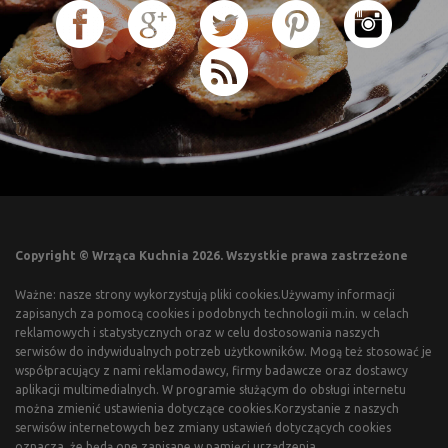
Copyright © Wrząca Kuchnia 2026. Wszystkie prawa zastrzeżone
Ważne: nasze strony wykorzystują pliki cookies.Używamy informacji
zapisanych za pomocą cookies i podobnych technologii m.in. w celach
reklamowych i statystycznych oraz w celu dostosowania naszych
serwisów do indywidualnych potrzeb użytkowników. Mogą też stosować je
współpracujący z nami reklamodawcy, firmy badawcze oraz dostawcy
aplikacji multimedialnych. W programie służącym do obsługi internetu
można zmienić ustawienia dotyczące cookies.Korzystanie z naszych
serwisów internetowych bez zmiany ustawień dotyczących cookies
oznacza, że będą one zapisane w pamięci urządzenia.