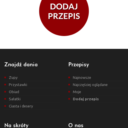
Znajdź dania
Przepisy
Zupy
Najnowsze
Przystawki
Najczęściej oglądane
Obiad
Moje
Sałatki
Dodaj przepis
Ciasta i desery
Na skróty
O nas