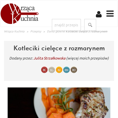
Wrząca Kuchnia
Przepisy
Dania główne
Kotleciki cielęce z rozmarynem
Kotleciki cielęce z rozmarynem
Dodany przez:
Julita Strzałkowska
(więcej moich przepisów)