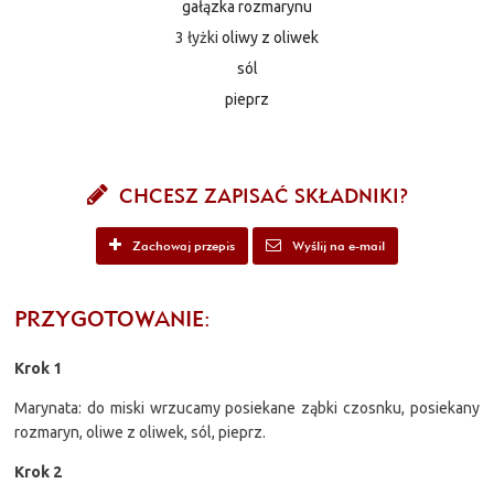
gałązka rozmarynu
3 łyżki
oliwy z oliwek
sól
pieprz
CHCESZ ZAPISAĆ SKŁADNIKI?
Zachowaj przepis
Wyślij na e-mail
PRZYGOTOWANIE:
Krok 1
Marynata: do miski wrzucamy posiekane ząbki czosnku, posiekany
rozmaryn, oliwe z oliwek, sól, pieprz.
Krok 2