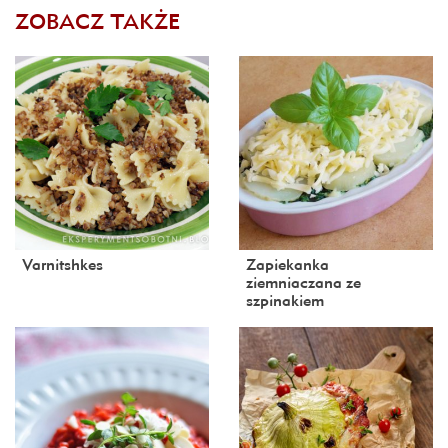
ZOBACZ TAKŻE
Varnitshkes
Zapiekanka
ziemniaczana ze
szpinakiem