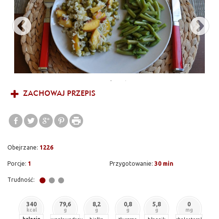
ZACHOWAJ PRZEPIS
Obejrzane:
1226
Porcje:
1
Przygotowanie:
30 min
Trudność:
340
79,6
8,2
0,8
5,8
0
kcal
g
g
g
g
mg