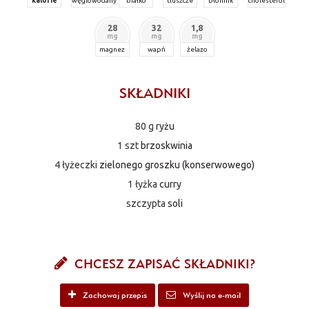
kalorie
węglowodany
białko
tłuszcze
błonnik
cholesterol
28
32
1,8
mg
mg
mg
magnez
wapń
żelazo
SKŁADNIKI
80 g
ryżu
1 szt
brzoskwinia
4 łyżeczki
zielonego groszku (konserwowego)
1 łyżka
curry
szczypta
soli
CHCESZ ZAPISAĆ SKŁADNIKI?
Zachowaj przepis
Wyślij na e-mail