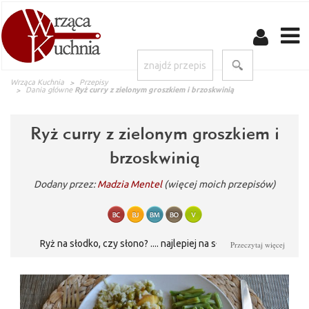
Wrząca Kuchnia
Przepisy
Dania główne
Ryż curry z zielonym groszkiem i brzoskwinią
Ryż curry z zielonym groszkiem i
brzoskwinią
Dodany przez:
Madzia Mentel
(więcej moich przepisów)
Ryż na słodko, czy słono? .... najlepiej na słodko-słono!
Przeczytaj więcej